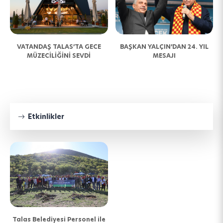
N
VATANDAŞ TALAS’TA GECE
BAŞKAN YALÇIN’DAN 24. YIL
MÜZECİLİĞİNİ SEVDİ
MESAJI
Etkinlikler
Talas Belediyesi Personel ile