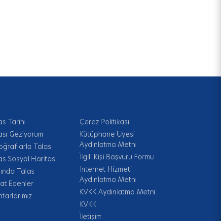
as Tarihi
Çerez Politikası
ası Geziyorum
Kütüphane Üyesi
Aydınlatma Metni
oğraflarla Talas
İlgili Kişi Başvuru Formu
as Sosyal Haritası
İnternet Hizmeti
ında Talas
Aydınlatma Metni
at Edenler
KVKK Aydınlatma Metni
tarlarımız
KVKK
İletişim