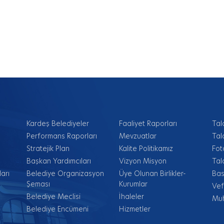
Kardeş Belediyeler
Faaliyet Raporları
Tal
Performans Raporları
Mevzuatlar
Tal
Stratejik Plan
Kalite Politikamız
Fot
Başkan Yardımcıları
Vizyon Misyon
Tal
arı
Belediye Organizasyon
Üye Olunan Birlikler-
Bas
Şeması
Kurumlar
Vef
Belediye Meclisi
İhaleler
Muh
Belediye Encümeni
Hizmetler