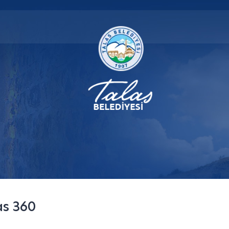
as 360