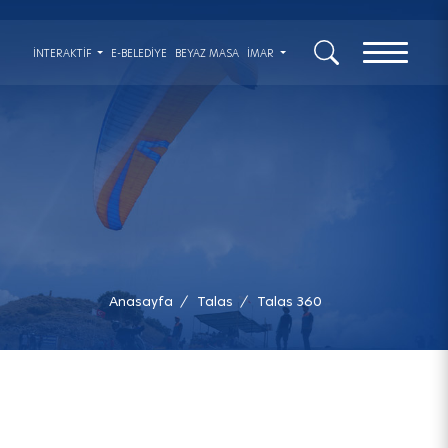
x
İNTERAKTIF
E-BELEDİYE
BEYAZ MASA
İMAR
Anasayfa
Talas
Talas 360
/
/