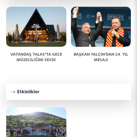
N
VATANDAŞ TALAS’TA GECE
BAŞKAN YALÇIN’DAN 24. YIL
MÜZECİLİĞİNİ SEVDİ
MESAJI
Etkinlikler