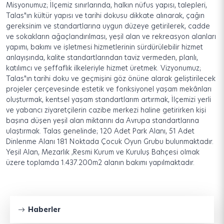
Misyonumuz; İlçemiz sınırlarında, halkın nüfus yapısı, talepleri,
Talas"ın kültür yapısı ve tarihi dokusu dikkate alınarak, çağın
gereksinim ve standartlarına uygun düzeye getirilerek, cadde
ve sokakların ağaçlandırılması, yeşil alan ve rekreasyon alanları
yapımı, bakımı ve işletmesi hizmetlerinin sürdürülebilir hizmet
anlayışında, kalite standartlarından taviz vermeden, planlı,
katılımcı ve şeffaflık ilkeleriyle hizmet üretmek. Vizyonumuz;
Talas"ın tarihi doku ve geçmişini göz önüne alarak geliştirilecek
projeler çerçevesinde estetik ve fonksiyonel yaşam mekânları
oluşturmak, kentsel yaşam standartlarım artırmak, İlçemizi yerli
ve yabancı ziyaretçilerin cazibe merkezi haline getirirken kişi
başına düşen yeşil alan miktarını da Avrupa standartlarına
ulaştırmak. Talas genelinde; 120 Adet Park Alanı, 51 Adet
Dinlenme Alanı 181 Noktada Çocuk Oyun Grubu bulunmaktadır.
Yeşil Alan, Mezarlık ,Resmi Kurum ve Kuruluş Bahçesi olmak
üzere toplamda 1.437.200m2 alanın bakımı yapılmaktadır.
Haberler