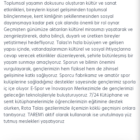
Toplumsal yaşamın dokusunu oluşturan kültür ve sanat
etkinlikleri, bireylerin kişisel gelişiminden toplumsal
bilinçlenmeye, kent kimliğinin şekillenmesinden sosyal
dayanışmaya kadar pek çok alanda önemli bir rol oynar.
Geçmişten günümüze aktarılan kültürel mirasımızı yaşatarak ve
zenginleştirerek, daha bilinçli, duyarlı ve üretken bireyler
yetiştirmeyi hedefliyoruz. Talas'ın hızla büyüyen ve gelişen
yapısı içinde, vatandaşlarımızın kültürel ve sosyal ihtiyaçlarına
cevap verecek etkinlikler düzenleyerek, şehirle bütünleşmiş bir
yaşam sunmayı amaçlıyoruz. Sporun ve bilimin önemini
vurgulayarak, gençlerimizin hem fiziksel hem de zihinsel
gelişimine katkı sağlıyoruz. Sporcu fabrikamız ve amatör spor
kulüplerine sağladığımız destekler sayesinde gençlerimiz sporla
iç içe oluyor. E-Spor ve İnovasyon Merkezimizle de gençlerimizi
geleceğin teknolojileriyle buluşturuyoruz. 7/24 Kütüphane ve
semt kütüphanelerimizle öğrencilerimizin eğitimine destek
olurken, Rota Talas gezilerimizle ilçemizin köklü geçmişini onlara
tanıtıyoruz. TAREM'i aktif olarak kullanarak ise unutulmaya yüz
tutmuş meslekleri yaşatıyoruz