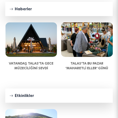
Haberler
N
VATANDAŞ TALAS’TA GECE
TALAS’TA BU PAZAR
MÜZECİLİĞİNİ SEVDİ
‘MAHARETLİ ELLER’ GÜNÜ
Etkinlikler