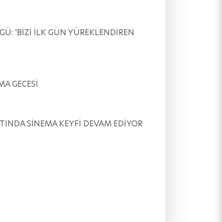
ÖVGÜ: 'BİZİ İLK GÜN YÜREKLENDİREN
EMA GECESİ
AR ALTINDA SİNEMA KEYFİ DEVAM EDİYOR