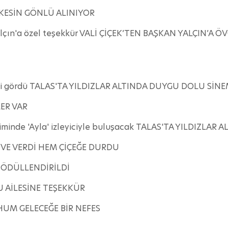
RKESİN GÖNLÜ ALINIYOR
Yalçın'a özel teşekkür VALİ ÇİÇEK’TEN BAŞKAN YALÇIN’A 
 ilgi gördü TALAS'TA YILDIZLAR ALTINDA DUYGU DOLU SİN
ER VAR
eriminde 'Ayla' izleyiciyle buluşacak TALAS'TA YILDIZL
YVE VERDİ HEM ÇİÇEĞE DURDU
 ÖDÜLLENDİRİLDİ
 AİLESİNE TEŞEKKÜR
HUM GELECEĞE BİR NEFES