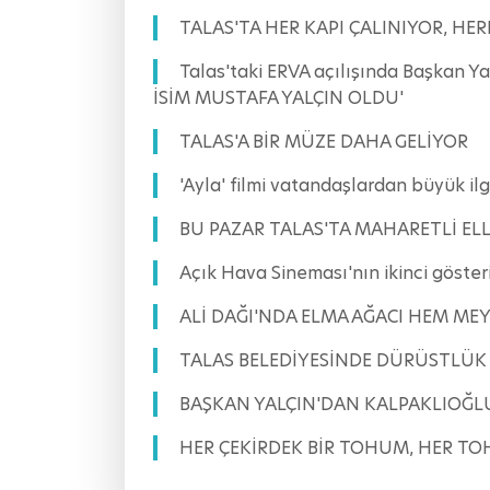
TALAS'TA HER KAPI ÇALINIYOR, HE
Talas'taki ERVA açılışında Başkan 
İSİM MUSTAFA YALÇIN OLDU'
TALAS'A BİR MÜZE DAHA GELİYOR
'Ayla' filmi vatandaşlardan büyük
BU PAZAR TALAS'TA MAHARETLİ ELL
Açık Hava Sineması'nın ikinci göst
ALİ DAĞI'NDA ELMA AĞACI HEM ME
TALAS BELEDİYESİNDE DÜRÜSTLÜK
BAŞKAN YALÇIN'DAN KALPAKLIOĞLU
HER ÇEKİRDEK BİR TOHUM, HER TO