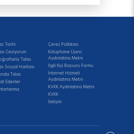
as Tarihi
Çerez Politikası
ası Geziyorum
Kütüphane Üyesi
Aydınlatma Metni
oğraflarla Talas
İlgili Kişi Başvuru Formu
as Sosyal Haritası
İnternet Hizmeti
ında Talas
Aydınlatma Metni
at Edenler
KVKK Aydınlatma Metni
tarlarımız
KVKK
İletişim