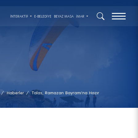
x
İNTERAKTIF
E-BELEDİYE
BEYAZ MASA
İMAR
Haberler
Talas, Ramazan Bayramı’na Hazır
/
/