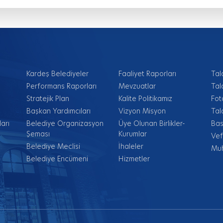
Kardeş Belediyeler
Faaliyet Raporları
Tal
Performans Raporları
Mevzuatlar
Tal
Stratejik Plan
Kalite Politikamız
Fot
Başkan Yardımcıları
Vizyon Misyon
Tal
arı
Belediye Organizasyon
Üye Olunan Birlikler-
Bas
Şeması
Kurumlar
Vef
Belediye Meclisi
İhaleler
Muh
Belediye Encümeni
Hizmetler