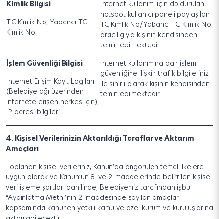
Kimlik Bilgisi
İnternet kullanımı için doldurulan
hotspot kullanıcı paneli paylaşılan
T.C.Kimlik No, Yabancı TC
TC Kimlik No/Yabancı TC Kimlik No
Kimlik No
aracılığıyla kişinin kendisinden
temin edilmektedir.
İşlem Güvenliği Bilgisi
İnternet kullanımına dair işlem
güvenliğine ilişkin trafik bilgileriniz
Internet Erişim Kayıt Log'ları
ile sınırlı olarak kişinin kendisinden
(Belediye ağı üzerinden
temin edilmektedir.
internete erişen herkes için),
IP adresi bilgileri
4.
Kişisel Verilerinizin Aktarıldığı Taraflar ve Aktarım
Amaçları
Toplanan kişisel verileriniz, Kanun’da öngörülen temel ilkelere
uygun olarak ve Kanun’un 8. ve 9. maddelerinde belirtilen kişisel
veri işleme şartları dahilinde, Belediyemiz tarafından işbu
“Aydınlatma Metni”nin 2. maddesinde sayılan amaçlar
kapsamında kanunen yetkili kamu ve özel kurum ve kuruluşlarına
aktarılabilecektir.