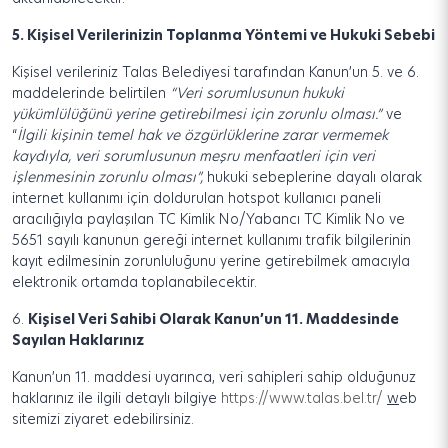
5.
Kişisel Verilerinizin Toplanma Yöntemi ve Hukuki Sebebi
Kişisel verileriniz Talas Belediyesi tarafından Kanun’un 5. ve 6.
maddelerinde belirtilen
“Veri sorumlusunun hukuki
yükümlülüğünü yerine getirebilmesi için zorunlu olması.”
ve
“
İlgili kişinin temel hak ve özgürlüklerine zarar vermemek
kaydıyla, veri sorumlusunun meşru menfaatleri için veri
işlenmesinin zorunlu olması”,
hukuki sebeplerine dayalı olarak
internet kullanımı için doldurulan hotspot kullanıcı paneli
aracılığıyla paylaşılan TC Kimlik No/Yabancı TC Kimlik No ve
5651 sayılı kanunun gereği internet kullanımı trafik bilgilerinin
kayıt edilmesinin zorunluluğunu yerine getirebilmek amacıyla
elektronik ortamda toplanabilecektir.
6.
Kişisel Veri Sahibi Olarak Kanun’un 11. Maddesinde
Sayılan Haklarınız
Kanun’un 11. maddesi uyarınca, veri sahipleri sahip olduğunuz
haklarınız ile ilgili detaylı bilgiye
https://www.talas.bel.tr/
w
eb
sitemizi ziyaret edebilirsiniz.