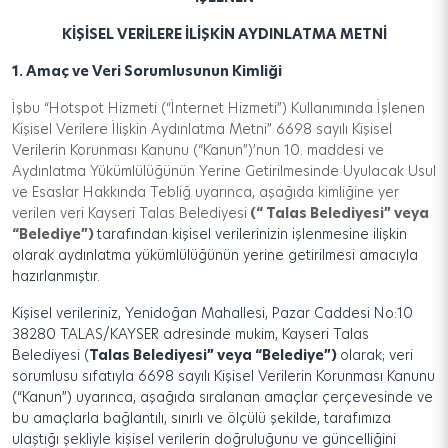
KİŞİSEL VERİLERE İLİŞKİN AYDINLATMA
METNİ
1.
Amaç ve Veri Sorumlusunun Kimliği
İşbu “Hotspot Hizmeti (“İnternet Hizmeti”) Kullanımında İşlenen
Kişisel Verilere İlişkin Aydınlatma Metni” 6698 sayılı Kişisel
Verilerin Korunması Kanunu (“Kanun”)’nun 10. maddesi ve
Aydınlatma Yükümlülüğünün Yerine Getirilmesinde Uyulacak Usul
ve Esaslar Hakkında Tebliğ uyarınca, aşağıda kimliğine yer
verilen veri
Kayseri Talas Belediyesi
(“ Talas Belediyesi” veya
“Belediye”)
tarafından kişisel verilerinizin işlenmesine ilişkin
olarak aydınlatma yükümlülüğünün yerine getirilmesi amacıyla
hazırlanmıştır.
Kişisel verileriniz, Yenidoğan Mahallesi, Pazar Caddesi No:10
38280 TALAS/KAYSER adresinde mukim, Kayseri Talas
Belediyesi
(
Talas Belediyesi” veya “Belediye”)
olarak; veri
sorumlusu sıfatıyla 6698 sayılı Kişisel Verilerin Korunması Kanunu
(“Kanun”) uyarınca, aşağıda sıralanan amaçlar çerçevesinde ve
bu amaçlarla bağlantılı, sınırlı ve ölçülü şekilde, tarafımıza
ulaştığı şekliyle kişisel verilerin doğruluğunu ve güncelliğini