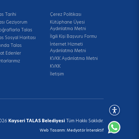
as Tarihi
Çerez Politikası
ası Geziyorum
Kütüphane Üyesi
Aydınlatma Metni
oğraflarla Talas
İlgili Kişi Başvuru Formu
as Sosyal Haritası
İnternet Hizmeti
ında Talas
Aydınlatma Metni
at Edenler
KVKK Aydınlatma Metni
tarlarımız
KVKK
İletişim
026
Kayseri TALAS Belediyesi
Tüm Hakkı Saklıdır.
Web Tasarım:
Medyatör İnteraktif