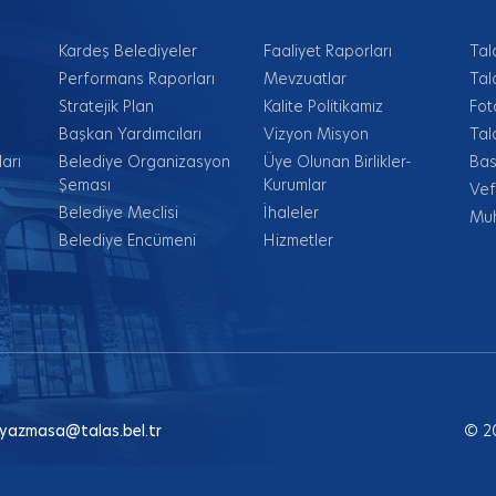
Kardeş Belediyeler
Faaliyet Raporları
Tal
Performans Raporları
Mevzuatlar
Tal
Stratejik Plan
Kalite Politikamız
Fot
Başkan Yardımcıları
Vizyon Misyon
Tal
arı
Belediye Organizasyon
Üye Olunan Birlikler-
Bas
Şeması
Kurumlar
Vef
Belediye Meclisi
İhaleler
Muh
Belediye Encümeni
Hizmetler
yazmasa@talas.bel.tr
© 2