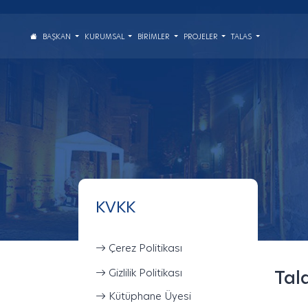
BAŞKAN
KURUMSAL
BIRIMLER
PROJELER
TALAS
KVKK
Çerez Politikası
Gizlilik Politikası
Tal
Kütüphane Üyesi