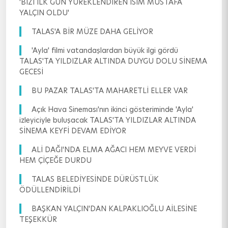
'BİZİ İLK GÜN YÜREKLENDİREN İSİM MUSTAFA
YALÇIN OLDU'
TALAS'A BİR MÜZE DAHA GELİYOR
'Ayla' filmi vatandaşlardan büyük ilgi gördü
TALAS'TA YILDIZLAR ALTINDA DUYGU DOLU SİNEMA
GECESİ
BU PAZAR TALAS'TA MAHARETLİ ELLER VAR
Açık Hava Sineması'nın ikinci gösteriminde 'Ayla'
izleyiciyle buluşacak TALAS'TA YILDIZLAR ALTINDA
SİNEMA KEYFİ DEVAM EDİYOR
ALİ DAĞI'NDA ELMA AĞACI HEM MEYVE VERDİ
HEM ÇİÇEĞE DURDU
TALAS BELEDİYESİNDE DÜRÜSTLÜK
ÖDÜLLENDİRİLDİ
BAŞKAN YALÇIN'DAN KALPAKLIOĞLU AİLESİNE
TEŞEKKÜR