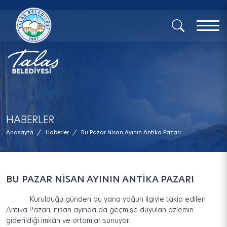
x
HABERLER
Anasayfa
/
Haberler
/
Bu Pazar Nisan Ayının Antika Pazarı
BU PAZAR NİSAN AYININ ANTİKA PAZARI
Kurulduğu günden bu yana yoğun ilgiyle takip edilen
Antika Pazarı, nisan ayında da geçmişe duyulan özlemin
giderildiği imkân ve ortamlar sunuyor.