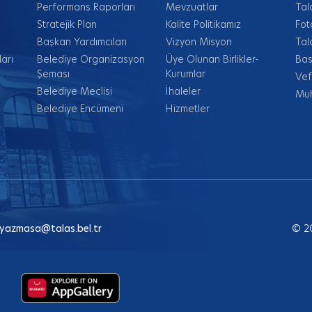
Performans Raporları
Mevzuatlar
Tal
Stratejik Plan
Kalite Politikamız
Fot
Başkan Yardımcıları
Vizyon Misyon
Tal
arı
Belediye Organizasyon
Üye Olunan Birlikler-
Bas
Şeması
Kurumlar
Vef
Belediye Meclisi
İhaleler
Muh
Belediye Encümeni
Hizmetler
yazmasa@talas.bel.tr
© 2