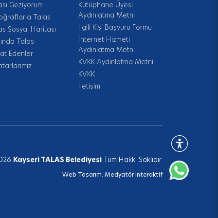
ası Geziyorum
Kütüphane Üyesi
Aydınlatma Metni
oğraflarla Talas
İlgili Kişi Başvuru Formu
as Sosyal Haritası
İnternet Hizmeti
ında Talas
Aydınlatma Metni
at Edenler
KVKK Aydınlatma Metni
tarlarımız
KVKK
İletişim
026
Kayseri TALAS Belediyesi
Tüm Hakkı Saklıdır.
Web Tasarım:
Medyatör İnteraktif