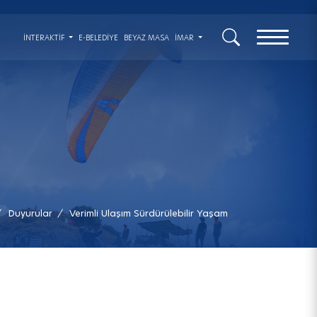
x
İNTERAKTIF
E-BELEDİYE
BEYAZ MASA
İMAR
Duyurular
Verimli Ulaşım Sürdürülebilir Yaşam
/