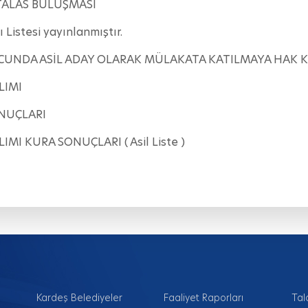
 TALAS BULUŞMASI
 Listesi yayınlanmıştır.
NUCUNDA ASİL ADAY OLARAK MÜLAKATA KATILMAYA HAK
LIMI
ONUÇLARI
IMI KURA SONUÇLARI ( Asil Liste )
Kardeş Belediyeler
Faaliyet Raporları
Tal