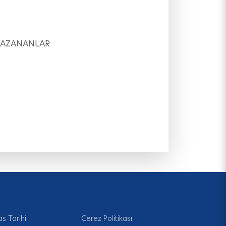
 KAZANANLAR
as Tarihi
Çerez Politikası