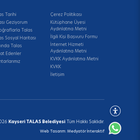
as Tarihi
Çerez Politikası
ası Geziyorum
Kütüphane Üyesi
Aydınlatma Metni
oğraflarla Talas
İlgili Kişi Başvuru Formu
as Sosyal Haritası
İnternet Hizmeti
ında Talas
Aydınlatma Metni
at Edenler
KVKK Aydınlatma Metni
tarlarımız
KVKK
İletişim
026
Kayseri TALAS Belediyesi
Tüm Hakkı Saklıdır.
Web Tasarım:
Medyatör İnteraktif