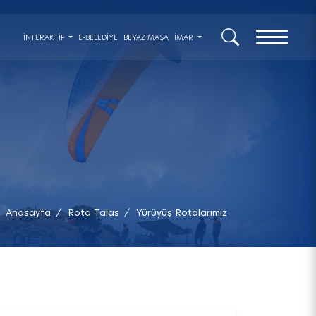
x
İNTERAKTIF
E-BELEDİYE
BEYAZ MASA
İMAR
Anasayfa
Rota Talas
Yürüyüş Rotalarımız
/
/