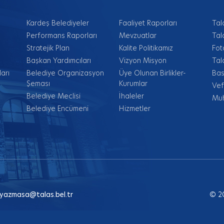
Kardeş Belediyeler
Faaliyet Raporları
Tal
Performans Raporları
Mevzuatlar
Tal
Stratejik Plan
Kalite Politikamız
Fot
Başkan Yardımcıları
Vizyon Misyon
Tal
arı
Belediye Organizasyon
Üye Olunan Birlikler-
Bas
Şeması
Kurumlar
Vef
Belediye Meclisi
İhaleler
Muh
Belediye Encümeni
Hizmetler
yazmasa@talas.bel.tr
© 2