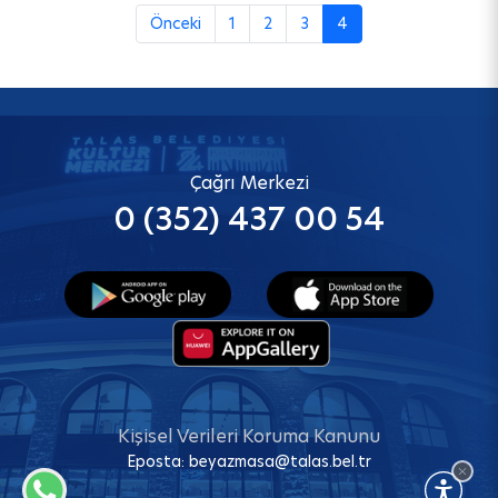
Önceki
1
2
3
4
Çağrı Merkezi
0 (352) 437 00 54
Kişisel Verileri Koruma Kanunu
Eposta:
beyazmasa@talas.bel.tr