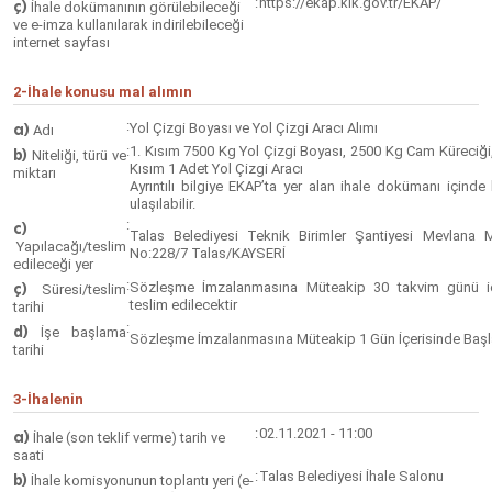
:
https://ekap.kik.gov.tr/EKAP/
ç)
İhale dokümanının görülebileceği
ve e-imza kullanılarak indirilebileceği
internet sayfası
2-İhale konusu mal alımın
:
a)
Yol Çizgi Boyası ve Yol Çizgi Aracı Alımı
Adı
:
1. Kısım 7500 Kg Yol Çizgi Boyası, 2500 Kg Cam Küreciği,
b)
Niteliği, türü ve
Kısım 1 Adet Yol Çizgi Aracı
miktarı
Ayrıntılı bilgiye EKAP’ta yer alan ihale dokümanı içind
ulaşılabilir.
:
c)
Talas Belediyesi Teknik Birimler Şantiyesi Mevlana M
Yapılacağı/teslim
No:228/7 Talas/KAYSERİ
edileceği yer
:
ç)
Sözleşme İmzalanmasına Müteakip 30 takvim günü içe
Süresi/teslim
teslim edilecektir
tarihi
:
d)
İşe başlama
Sözleşme İmzalanmasına Müteakip 1 Gün İçerisinde Başl
tarihi
3-İhalenin
:
02.11.2021 - 11:00
a)
İhale (son teklif verme) tarih ve
saati
:
Talas Belediyesi İhale Salonu
b)
İhale komisyonunun toplantı yeri (e-