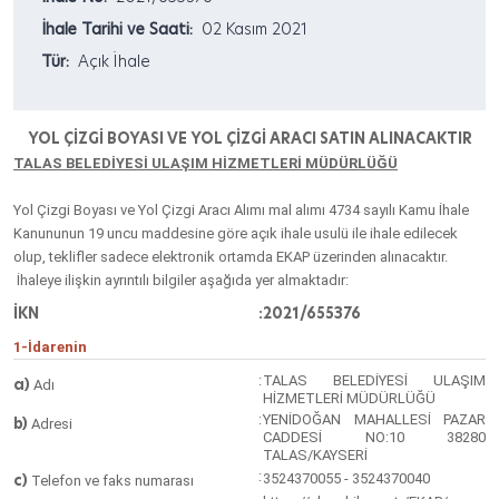
İhale Tarihi ve Saati:
02 Kasım 2021
Tür:
Açık İhale
YOL ÇİZGİ BOYASI VE YOL ÇİZGİ ARACI SATIN ALINACAKTIR
TALAS BELEDİYESİ ULAŞIM HİZMETLERİ MÜDÜRLÜĞÜ
Yol Çizgi Boyası ve Yol Çizgi Aracı Alımı
mal alımı 4734 sayılı Kamu İhale
Kanununun 19 uncu maddesine göre açık ihale usulü ile ihale edilecek
olup, teklifler sadece elektronik ortamda EKAP üzerinden alınacaktır.
İhaleye ilişkin ayrıntılı bilgiler aşağıda yer almaktadır:
İKN
:
2021/655376
1-İdarenin
:
TALAS BELEDİYESİ ULAŞIM
a)
Adı
HİZMETLERİ MÜDÜRLÜĞÜ
:
YENİDOĞAN MAHALLESİ PAZAR
b)
Adresi
CADDESİ NO:10 38280
TALAS/KAYSERİ
:
c)
3524370055 - 3524370040
Telefon ve faks numarası