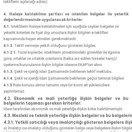
tekliflerin açılacağı adres)
4. İhaleye katılabilme şartları ve istenilen belgeler ile yeterlik
değerlendirmesinde uygulanacak kriterler:
4.1.
İsteklilerin ihaleye katılabilmeleri için aşağıda sayılan belgeler ve
yeterlik kriterleri ile fiyat dışı unsurlara ilişkin bilgileri e-teklifleri
kapsamında beyan etmeleri gerekmektedir.
4.1.2.
Teklif vermeye yetkili olduğunu gösteren bilgiler;
4.1.2.1.
Tüzel kişilerde; isteklilerin yönetimindeki görevliler ile ilgisine
göre, ortaklar ve ortaklık oranlarına (halka arz edilen hisseler hariç)/
üyelerine/kurucularına ilişkin bilgiler idarece EKAP’tan alınır.
4.1.3.
Şekli ve içeriği İdari Şartnamede belirlenen teklif mektubu.
4.1.4.
Şekli ve içeriği İdari Şartnamede belirlenen geçici teminat bilgileri.
4.1.5
İhale konusu alımın tamamı veya bir kısmı alt yüklenicilere
yaptırılamaz.
4.2. Ekonomik ve mali yeterliğe ilişkin belgeler ve bu
belgelerin taşıması gereken kriterler:
İdare tarafından ekonomik ve mali yeterliğe ilişkin kriter belirtilmemiştir.
4.3. Mesleki ve teknik yeterliğe ilişkin belgeler ve bu belgeler
4.3.1. Yetkili satıcılığı veya imalatçılığı gösteren belgelere ilişk
a) İmalatçı ise imalatçı olduğunu gösteren belge veya belgelere ilişkin bilgile