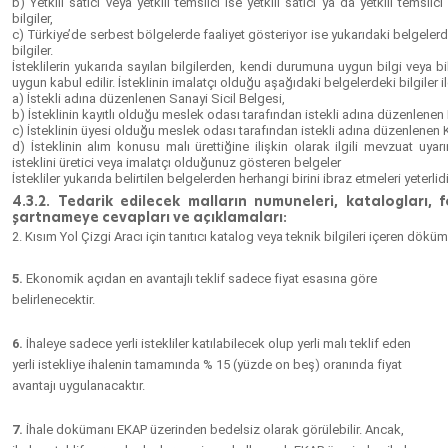
b) Yetkili satıcı veya yetkili temsilci ise yetkili satıcı ya da yetkili temsi
bilgiler,
c) Türkiye’de serbest bölgelerde faaliyet gösteriyor ise yukarıdaki belgelerde
bilgiler.
İsteklilerin yukarıda sayılan bilgilerden, kendi durumuna uygun bilgi veya bilgil
uygun kabul edilir. İsteklinin imalatçı olduğu aşağıdaki belgelerdeki bilgiler ile
a) İstekli adına düzenlenen Sanayi Sicil Belgesi,
b) İsteklinin kayıtlı olduğu meslek odası tarafından istekli adına düzenlenen İ
c) İsteklinin üyesi olduğu meslek odası tarafından istekli adına düzenlenen
d) İsteklinin alım konusu malı ürettiğine ilişkin olarak ilgili mevzuat uya
isteklini üretici veya imalatçı olduğunuz gösteren belgeler
İstekliler yukarıda belirtilen belgelerden herhangi birini ibraz etmeleri yeterlidi
4.3.2. Tedarik edilecek malların numuneleri, katalogları, fo
şartnameye cevapları ve açıklamaları:
2. Kısım Yol Çizgi Aracı için tanıtıcı katalog veya teknik bilgileri içeren dök
5.
Ekonomik açıdan en avantajlı teklif sadece fiyat esasına göre
belirlenecektir.
6.
İhaleye sadece yerli istekliler katılabilecek olup yerli malı teklif eden
yerli istekliye ihalenin tamamında
% 15 (yüzde on beş)
oranında fiyat
avantajı uygulanacaktır.
7.
İhale dokümanı EKAP üzerinden bedelsiz olarak görülebilir. Ancak,