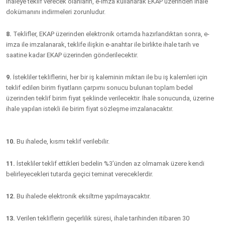
ihaleye teklif verecek olanların, e-imza kullanarak EKAP üzerinden ihale
dokümanını indirmeleri zorunludur.
8.
Teklifler, EKAP üzerinden elektronik ortamda hazırlandıktan sonra, e-
imza ile imzalanarak, teklife ilişkin e-anahtar ile birlikte ihale tarih ve
saatine kadar EKAP üzerinden gönderilecektir.
9.
İstekliler tekliflerini, her bir iş kaleminin miktarı ile bu iş kalemleri için
teklif edilen birim fiyatların çarpımı sonucu bulunan toplam bedel
üzerinden teklif birim fiyat şeklinde verilecektir. İhale sonucunda, üzerine
ihale yapılan istekli ile birim fiyat sözleşme imzalanacaktır.
10.
Bu ihalede, kısmı teklif verilebilir.
11.
İstekliler teklif ettikleri bedelin %3’ünden az olmamak üzere kendi
belirleyecekleri tutarda geçici teminat vereceklerdir.
12.
Bu ihalede elektronik eksiltme yapılmayacaktır.
13.
Verilen tekliflerin geçerlilik süresi, ihale tarihinden itibaren
30