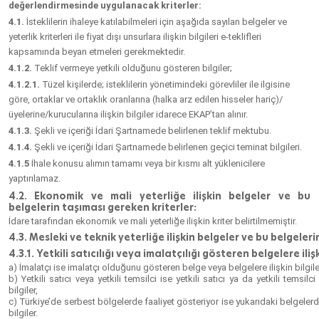
değerlendirmesinde uygulanacak kriterler:
4.1.
İsteklilerin ihaleye katılabilmeleri için aşağıda sayılan belgeler ve
yeterlik kriterleri ile fiyat dışı unsurlara ilişkin bilgileri e-teklifleri
kapsamında beyan etmeleri gerekmektedir.
4.1.2.
Teklif vermeye yetkili olduğunu gösteren bilgiler;
4.1.2.1.
Tüzel kişilerde; isteklilerin yönetimindeki görevliler ile ilgisine
göre, ortaklar ve ortaklık oranlarına (halka arz edilen hisseler hariç)/
üyelerine/kurucularına ilişkin bilgiler idarece EKAP’tan alınır.
4.1.3.
Şekli ve içeriği İdari Şartnamede belirlenen teklif mektubu.
4.1.4.
Şekli ve içeriği İdari Şartnamede belirlenen geçici teminat bilgileri.
4.1.5
İhale konusu alımın tamamı veya bir kısmı alt yüklenicilere
yaptırılamaz.
4.2. Ekonomik ve mali yeterliğe ilişkin belgeler ve bu
belgelerin taşıması gereken kriterler:
İdare tarafından ekonomik ve mali yeterliğe ilişkin kriter belirtilmemiştir.
4.3. Mesleki ve teknik yeterliğe ilişkin belgeler ve bu belgeler
4.3.1. Yetkili satıcılığı veya imalatçılığı gösteren belgelere ilişk
a) İmalatçı ise imalatçı olduğunu gösteren belge veya belgelere ilişkin bilgile
b) Yetkili satıcı veya yetkili temsilci ise yetkili satıcı ya da yetkili temsi
bilgiler,
c) Türkiye’de serbest bölgelerde faaliyet gösteriyor ise yukarıdaki belgelerde
bilgiler.