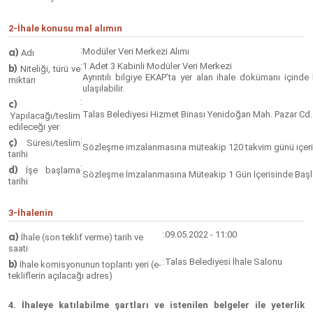
2-İhale konusu mal alımın
:
a)
Modüler Veri Merkezi Alımı
Adı
:
1 Adet 3 Kabinli Modüler Veri Merkezi
b)
Niteliği, türü ve
Ayrıntılı bilgiye EKAP’ta yer alan ihale dokümanı içind
miktarı
ulaşılabilir.
:
c)
Talas Belediyesi Hizmet Binası Yenidoğan Mah. Pazar Cd
Yapılacağı/teslim
edileceği yer
:
ç)
Süresi/teslim
Sözleşme imzalanmasına müteakip 120 takvim günü içerisi
tarihi
:
d)
İşe başlama
Sözleşme İmzalanmasına Müteakip 1 Gün İçerisinde Başl
tarihi
3-İhalenin
:
09.05.2022 - 11:00
a)
İhale (son teklif verme) tarih ve
saati
:
Talas Belediyesi İhale Salonu
b)
İhale komisyonunun toplantı yeri (e-
tekliflerin açılacağı adres)
4. İhaleye katılabilme şartları ve istenilen belgeler ile yeterlik