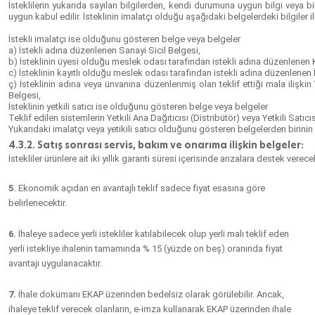
İsteklilerin yukarıda sayılan bilgilerden, kendi durumuna uygun bilgi veya bilgil
uygun kabul edilir. İsteklinin imalatçı olduğu aşağıdaki belgelerdeki bilgiler ile
İstekli imalatçı ise olduğunu gösteren belge veya belgeler
a) İstekli adına düzenlenen Sanayi Sicil Belgesi,
b) İsteklinin üyesi olduğu meslek odası tarafından istekli adına düzenlenen
c) İsteklinin kayıtlı olduğu meslek odası tarafından istekli adına düzenlenen 
ç) İsteklinin adına veya ünvanına düzenlenmiş olan teklif ettiği mala ilişki
Belgesi,
İsteklinin yetkili satıcı ise olduğunu gösteren belge veya belgeler
Teklif edilen sistemlerin Yetkili Ana Dağıtıcısı (Distribütör) veya Yetkili Satıc
Yukarıdaki imalatçı veya yetikili satıcı olduğunu gösteren belgelerden birinin 
4.3.2. Satış sonrası servis, bakım ve onarıma ilişkin belgeler:
İstekliler ürünlere ait iki yıllık garanti süresi içerisinde arızalara destek verecek
5.
Ekonomik açıdan en avantajlı teklif sadece fiyat esasına göre
belirlenecektir.
6.
İhaleye sadece yerli istekliler katılabilecek olup yerli malı teklif eden
yerli istekliye ihalenin tamamında
% 15 (yüzde on beş)
oranında fiyat
avantajı uygulanacaktır.
7.
İhale dokümanı EKAP üzerinden bedelsiz olarak görülebilir. Ancak,
ihaleye teklif verecek olanların, e-imza kullanarak EKAP üzerinden ihale