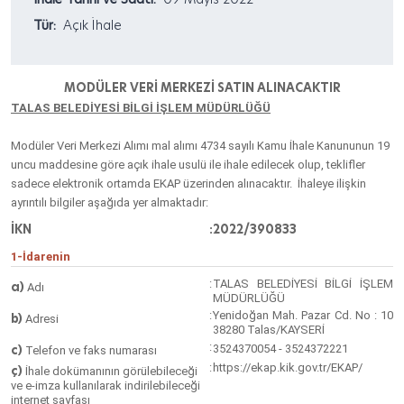
Tür:
Açık İhale
MODÜLER VERİ MERKEZİ SATIN ALINACAKTIR
TALAS BELEDİYESİ BİLGİ İŞLEM MÜDÜRLÜĞÜ
Modüler Veri Merkezi Alımı
mal alımı 4734 sayılı Kamu İhale Kanununun 19
uncu maddesine göre açık ihale usulü ile ihale edilecek olup, teklifler
sadece elektronik ortamda EKAP üzerinden alınacaktır. İhaleye ilişkin
ayrıntılı bilgiler aşağıda yer almaktadır:
İKN
:
2022/390833
1-İdarenin
:
TALAS BELEDİYESİ BİLGİ İŞLEM
a)
Adı
MÜDÜRLÜĞÜ
:
Yenidoğan Mah. Pazar Cd. No : 10
b)
Adresi
38280 Talas/KAYSERİ
:
c)
3524370054 - 3524372221
Telefon ve faks numarası
:
https://ekap.kik.gov.tr/EKAP/
ç)
İhale dokümanının görülebileceği
ve e-imza kullanılarak indirilebileceği
internet sayfası