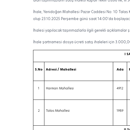
alan taşınmazların satış ihalesi Kapalı Teklif Usulü ile, III
İhale, Yenidoğan Mahallesi Pazar Caddesi No: 10 Talas 
olup 23.10.2025 Perşembe günü saat 14:00’da başlayaca
İhalesi yapılacak taşınmazlarla ilgili gerekli açıklamalar ş
İhale şartnamesi dosya ücreti satış ihaleleri için 3.000,0
I S
S.No
Adresi / Mahallesi
Ada
1
Harman Mahallesi
4912
2
Talas Mahallesi
1989
II 