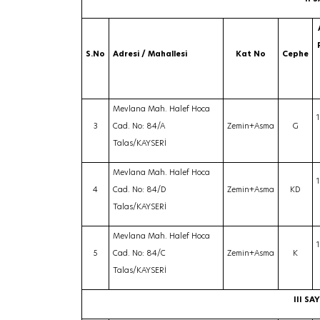
S.No
Adresi / Mahallesi
Kat No
Cephe
Mevlana Mah. Halef Hoca
3
Cad. No: 84/A
Zemin+Asma
G
Talas/KAYSERİ
Mevlana Mah. Halef Hoca
4
Cad. No: 84/D
Zemin+Asma
KD
Talas/KAYSERİ
Mevlana Mah. Halef Hoca
5
Cad. No: 84/C
Zemin+Asma
K
Talas/KAYSERİ
III SA