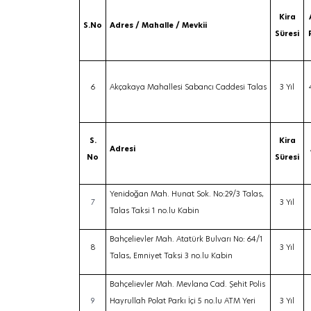
Kira
S.No
Adres / Mahalle / Mevkii
Süresi
6
Akçakaya Mahallesi Sabancı Caddesi Talas
3 Yıl
S.
Kira
Adresi
No
Süresi
Yenidoğan Mah. Hunat Sok. No:29/3 Talas,
7
3 Yıl
Talas Taksi 1 no.lu Kabin
Bahçelievler Mah. Atatürk Bulvarı No: 64/1
8
3 Yıl
Talas, Emniyet Taksi 3 no.lu Kabin
Bahçelievler Mah. Mevlana Cad. Şehit Polis
9
Hayrullah Polat Parkı İçi 5 no.lu ATM Yeri
3 Yıl