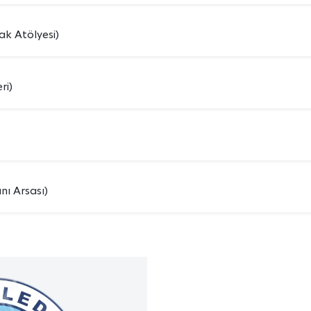
k Atölyesi)
ri)
nı Arsası)