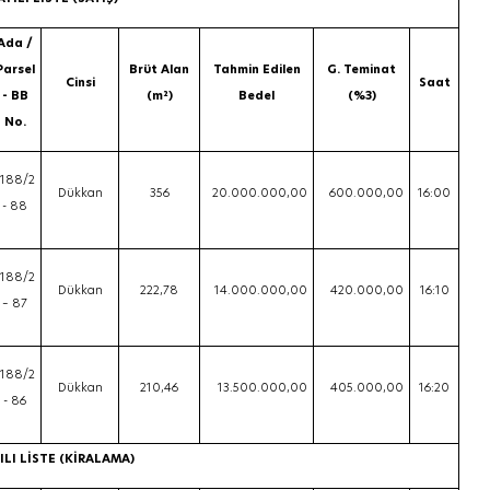
Ada /
Parsel
Brüt Alan
Tahmin Edilen
G. Teminat
Cinsi
Saat
- BB
(m²)
Bedel
(%3)
No.
1188/2
Dükkan
356
20.000.000,00
600.000,00
16:00
- 88
1188/2
Dükkan
222,78
14.000.000,00
420.000,00
16:10
– 87
1188/2
Dükkan
210,46
13.500.000,00
405.000,00
16:20
- 86
YILI LİSTE (KİRALAMA)