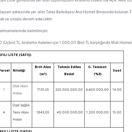
 Sayılı Liste gurubunda yer alan taşınmazların kiralama ihalesi ise Açık Teklif Us
Kayseri adresinde yer alan Talas Belediyesi Ana Hizmet Binasında bulunan 
k ve sırayla devam edecektir.
artnamelerinde belirtilmiştir.
0 (Üçbin) TL, kiralama ihaleleri için 1.000,00 (Bin) TL karşılığında Mali Hizme
AYILI LİSTE (SATIŞ)
Brüt Alan
Tahmin Edilen
G. Teminat
Parsel
Niteliği
Saat
(m²)
Bedel
(%3)
Otel Alanı
1
7.101,55
220.000.000,00
6.600.000,00
14:00
Arsası
Özel Sağlık
4
Tesis Alanı
1843,05
40.000.000,00
1.200.000,00
15:00
Arsası
SAYILI LİSTE (SATIŞ)