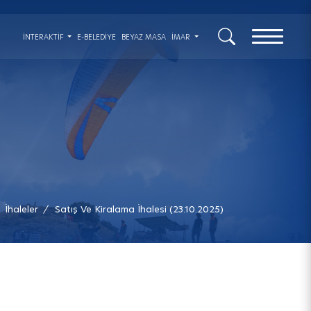
x
İNTERAKTIF
E-BELEDİYE
BEYAZ MASA
İMAR
İhaleler
Satış Ve Kiralama İhalesi (23.10.2025)
/