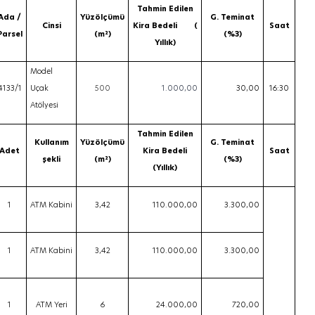
Tahmin Edilen
Ada /
Yüzölçümü
G. Teminat
Cinsi
Kira Bedeli (
Saat
Parsel
(m²)
(%3)
Yıllık)
Model
4133/1
Uçak
500
1.000,00
30,00
16:30
Atölyesi
Tahmin Edilen
Kullanım
Yüzölçümü
G. Teminat
Adet
Kira Bedeli
Saat
şekli
(m²)
(%3)
(Yıllık)
1
ATM Kabini
3,42
110.000,00
3.300,00
1
ATM Kabini
3,42
110.000,00
3.300,00
1
ATM Yeri
6
24.000,00
720,00