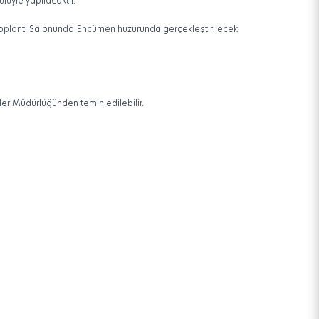
ulüyle yapılacaktır.
Toplantı Salonunda Encümen huzurunda gerçekleştirilecek
tler Müdürlüğünden temin edilebilir.