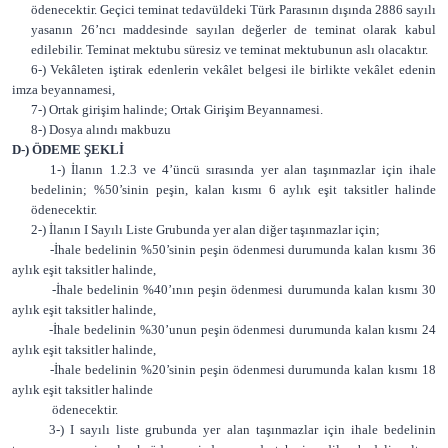
ödenecektir. Geçici teminat tedavüldeki Türk Parasının dışında 2886 sayılı
yasanın 26’ncı maddesinde sayılan değerler de teminat olarak kabul
edilebilir. Teminat mektubu süresiz ve teminat mektubunun aslı olacaktır.
6-) Vekâleten iştirak edenlerin vekâlet belgesi ile birlikte vekâlet edenin
imza beyannamesi,
7-) Ortak girişim halinde; Ortak Girişim Beyannamesi.
8-) Dosya alındı makbuzu
D-) ÖDEME ŞEKLİ
1-) İlanın 1.2.3 ve 4’üncü sırasında yer alan taşınmazlar için ihale
bedelinin; %50’sinin peşin, kalan kısmı 6 aylık eşit taksitler halinde
ödenecektir.
2-) İlanın I Sayılı Liste Grubunda yer alan diğer taşınmazlar için;
-İhale bedelinin %50’sinin peşin ödenmesi durumunda kalan kısmı 36
aylık eşit taksitler halinde,
-İhale bedelinin %40’ının peşin ödenmesi durumunda kalan kısmı 30
aylık eşit taksitler halinde,
-İhale bedelinin %30’unun peşin ödenmesi durumunda kalan kısmı 24
aylık eşit taksitler halinde,
-İhale bedelinin %20’sinin peşin ödenmesi durumunda kalan kısmı 18
aylık eşit taksitler halinde
ödenecektir.
3-) I sayılı liste grubunda yer alan taşınmazlar için ihale bedelinin