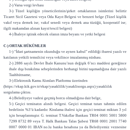
2-) Varsa vergi levhası
3-) Tüzel kişiliğin yöneticilerinin/şirket ortaklarının isimlerini belirtir
Ticaret Sicil Gazetesi veya Oda Kayıt Belgesi ve benzeri belge (Tüzel kişilik
vakıf veya dernek ise; vakıf senedi veya dernek ana tüzüğü, kooperatif ise;
ilgili makamdan alınan kayıt/tescil belgesi)
4-) İhaleye iştirak edecek olanın imza beyanı ve yetki belgesi
C-) ORTAK HÜKÜMLER
1-) “İdari şartnamenin okunduğu ve aynen kabul” edildiği ibaresi yazılı ve
katılanın yetkili temsilcisi veya vekilince imzalanmış nüshası.
2-) 2886 sayılı Devlet İhale Kanunu’nun değişik 6’ncı maddesi gereğince
ihale dışı bırakılma sebeplerinden herhangi birini taşımadığına dair yazılı
Taahhütname,
3-) Elektronik Kamu Alımları Platformu üzerinden
(https://ekap.kik.gov.tr/ekap/yasaklilik/yasaklisorgu.aspx) yasaklılık
sorgulama çıktısı.
4-) Belediyeye vadesi geçmiş borcu olmadığına dair belge,
5-) Geçici teminatın alındı belgesi. Geçici teminat tutarı tahmin edilen
bedelinin %3’ü kadardır. Kiralama ihalesi için geçici teminat miktarı 3 yıl
için hesaplanmıştır. G. teminat T.Vakıflar Bankası TR04 0001 5001 5800
7299 8732 89 veya T. Halk Bankası Talas Şubesi TR68 0001 2001 7740
0007 0000 01 IBAN no.lu banka hesabına ya da Belediyemiz veznesine