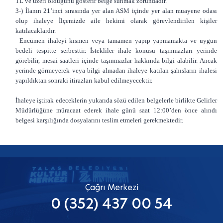
TL ve üzeri olduğunu gösterir belge sunmak zorundadır.
3-) İlanın 21’inci sırasında yer alan ASM içinde yer alan muayene odası
olup ihaleye İlçemizde aile hekimi olarak görevlendirilen kişiler
katılacaklardır.
Encümen ihaleyi kısmen veya tamamen yapıp yapmamakta ve uygun
bedeli tespitte serbesttir. İstekliler ihale konusu taşınmazları yerinde
görebilir, mesai saatleri içinde taşınmazlar hakkında bilgi alabilir. Ancak
yerinde görmeyerek veya bilgi almadan ihaleye katılan şahısların ihalesi
yapıldıktan sonraki itirazları kabul edilmeyecektir.
İhaleye iştirak edeceklerin yukarıda sözü edilen belgelerle birlikte Gelirler
Müdürlüğüne müracaat ederek ihale günü saat 12:00’den önce alındı
belgesi karşılığında dosyalarını teslim etmeleri gerekmektedir.
Çağrı Merkezi
0 (352) 437 00 54