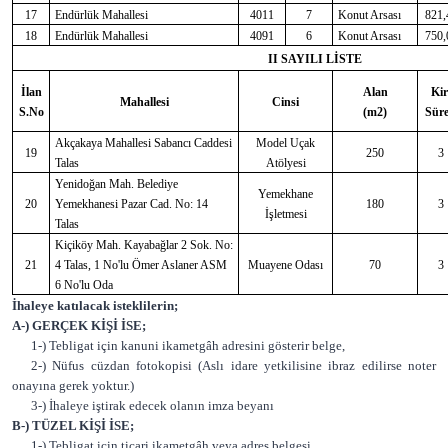
17
Endürlük Mahallesi
4011
7
Konut Arsası
821,
18
Endürlük Mahallesi
4091
6
Konut Arsası
750,
II SAYILI LİSTE
İlan
Alan
Kir
Mahallesi
Cinsi
S.No
(m2)
Süre
Akçakaya Mahallesi Sabancı Caddesi
Model Uçak
19
250
3
Talas
Atölyesi
Yenidoğan Mah. Belediye
Yemekhane
20
Yemekhanesi Pazar Cad. No: 14
180
3
İşletmesi
Talas
Kiçiköy Mah. Kayabağlar 2 Sok. No:
21
4 Talas, 1 No'lu Ömer Aslaner ASM
Muayene Odası
70
3
6 No'lu Oda
İhaleye katılacak isteklilerin;
A-) GERÇEK KİŞİ İSE;
1-) Tebligat için kanuni ikametgâh adresini gösterir belge,
2-) Nüfus cüzdan fotokopisi (Aslı idare yetkilisine ibraz edilirse noter
onayına gerek yoktur.)
3-) İhaleye iştirak edecek olanın imza beyanı
B-) TÜZEL KİŞİ İSE;
1-) Tebligat için ticari ikametgâh veya adres belgesi,