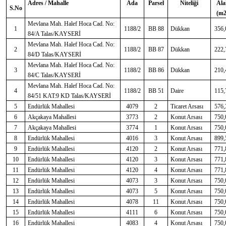
Adres / Mahalle
Ada
Parsel
Niteliği
Ala
S.No
(m2
Mevlana Mah. Halef Hoca Cad. No:
1
1188/2
BB 88
Dükkan
356,
84/A Talas/KAYSERİ
Mevlana Mah. Halef Hoca Cad. No:
2
1188/2
BB 87
Dükkan
222,
84/D Talas/KAYSERİ
Mevlana Mah. Halef Hoca Cad. No:
3
1188/2
BB 86
Dükkan
210,
84/C Talas/KAYSERİ
Mevlana Mah. Halef Hoca Cad. No:
4
1188/2
BB 51
Daire
115,
84/51 KAT:9 KD Talas/KAYSERİ
5
Endürlük Mahallesi
4079
2
Ticaret Arsası
576,
6
Akçakaya Mahallesi
3773
2
Konut Arsası
750,
7
Akçakaya Mahallesi
3774
1
Konut Arsası
750,
8
Endürlük Mahallesi
4016
3
Konut Arsası
899,
9
Endürlük Mahallesi
4120
2
Konut Arsası
771,
10
Endürlük Mahallesi
4120
3
Konut Arsası
771,
11
Endürlük Mahallesi
4120
4
Konut Arsası
771,
12
Endürlük Mahallesi
4073
3
Konut Arsası
750,
13
Endürlük Mahallesi
4073
5
Konut Arsası
750,
14
Endürlük Mahallesi
4078
11
Konut Arsası
750,
15
Endürlük Mahallesi
4111
6
Konut Arsası
750,
16
Endürlük Mahallesi
4083
4
Konut Arsası
750,