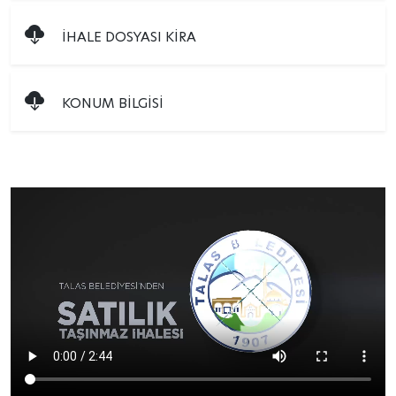
İHALE DOSYASI KİRA
KONUM BİLGİSİ