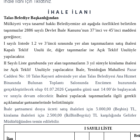
İhale İlanı İçin Tıklatınız.
İHALE İLANI
Talas Belediye Başkanlığından
Mülkiyeti veya tasarruf hakkı Belediyemize ait aşağıda özellikleri belirtilen
taşınmazlar 2886 sayılı Devlet İhale Kanunu’nun 37’inci ve 45’inci maddesi
gereğince;
I sayılı listede 1.2 ve 3’üncü sırasında yer alan taşınmazların satış ihalesi
Kapalı Teklif Usulü ile, diğer taşınmazlar ise Açık Teklif Usulüyle
yapılacaktır.
II Sayılı Liste gurubunda yer alan taşınmazların 3 yıl süreyle kiralama ihalesi
ise Açık Teklif Usulüyle yapılacaktır. İhale, Yenidoğan Mahallesi
Pazar
Caddesi No: 10 Talas Kayseri adresinde yer alan Talas Belediyesi Ana Hizmet
Binasında Bulunan Toplantı Salonunda Encümen huzurunda
gerçekleştirilecek olup 01.07.2026 Çarşamba günü saat 14:00’de başlayacak
ve sırayla devam edecektir.
İhalesi yapılacak taşınmazlarla ilgili gerekli
.
açıklamalar şartnamelerinde belirtilmiştir
İhale şartnamesi dosya ücreti satış ihaleleri için 5.000,00 (Beşbin) TL,
kiralama ihaleleri için 2.500,00 (İkiBinBeşyüz) TL karşılığında Gelirler
Müdürlüğünden temin edilebilir.
I SAYILI LİSTE
Brü
İlan