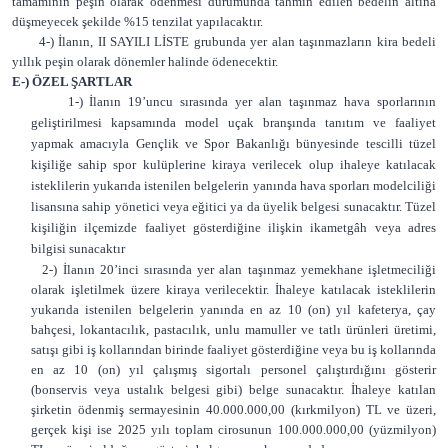
tamamının peşin olarak ödenmesi durumunda tahmin edilen bedelin altına
düşmeyecek şekilde %15 tenzilat yapılacaktır.
4-) İlanın, II SAYILI LİSTE grubunda yer alan taşınmazların kira bedeli
yıllık peşin olarak dönemler halinde ödenecektir.
E-) ÖZEL ŞARTLAR
1-) İlanın 19’uncu sırasında yer alan taşınmaz hava sporlarının
geliştirilmesi kapsamında model uçak branşında tanıtım ve faaliyet
yapmak amacıyla Gençlik ve Spor Bakanlığı bünyesinde tescilli tüzel
kişiliğe sahip spor kulüplerine kiraya verilecek olup ihaleye katılacak
isteklilerin yukarıda istenilen belgelerin yanında hava sporları modelciliği
lisansına sahip yönetici veya eğitici ya da üyelik belgesi sunacaktır. Tüzel
kişiliğin ilçemizde faaliyet gösterdiğine ilişkin ikametgâh veya adres
bilgisi sunacaktır
2-) İlanın 20’inci sırasında yer alan taşınmaz yemekhane işletmeciliği
olarak işletilmek üzere kiraya verilecektir. İhaleye katılacak isteklilerin
yukarıda istenilen belgelerin yanında en az 10 (on) yıl kafeterya, çay
bahçesi, lokantacılık, pastacılık, unlu mamuller ve tatlı ürünleri üretimi,
satışı gibi iş kollarından birinde faaliyet gösterdiğine veya bu iş kollarında
en az 10 (on) yıl çalışmış sigortalı personel çalıştırdığını gösterir
(bonservis veya ustalık belgesi gibi) belge sunacaktır. İhaleye katılan
şirketin ödenmiş sermayesinin 40.000.000,00 (kırkmilyon) TL ve üzeri,
gerçek kişi ise 2025 yılı toplam cirosunun 100.000.000,00 (yüzmilyon)