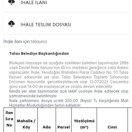
İHALE İLANI
İHALE TESLİM DOSYASI
İhale ilanı için
tıklayınız.
Talas Belediye Başkanlığından
Mülkiyeti Hazineye ait aşağıda özellikleri belirtilen taşınmazlar 2886
sayılı Devlet İhale Kanunu’nun 45’nci maddesi gereğince satış ihalesi
yapılacaktır. İhale, Yenidoğan Mahallesi Pazar Caddesi No: 10 Talas
Kayseri adresinde yer alan Talas Belediyesi Toplantı Salonunda
Encümen huzurunda gerçekleştirilecek olup 12.07.2023 Çarşamba
günü saat 14:00’de başlayacak ve sırayla devam edecektir.
İlanda yer alan taşınmazlar açık teklif usulüyle ihale edilecek olup
şartnamesinde belirtilmiştir.
İhale şartnamesi dosya ücreti 250,00 (İkiyüz) TL karşılığında Mali
Hizmetler Müdürlüğünden temin edilebilir.
İlan
Sıra
Mahalle /
Yüzölçümü
No
Köy
Ada
Parsel
(m²)
Cinsi