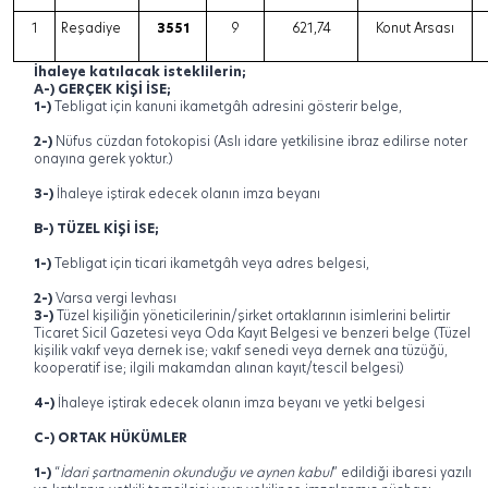
1
Reşadiye
3551
9
621,74
Konut Arsası
İhaleye katılacak isteklilerin;
A-) GERÇEK KİŞİ İSE;
1-)
Tebligat için kanuni ikametgâh adresini gösterir belge,
2-)
Nüfus cüzdan fotokopisi (Aslı idare yetkilisine ibraz edilirse noter
onayına gerek yoktur.)
3-)
İhaleye iştirak edecek olanın imza beyanı
B-) TÜZEL KİŞİ İSE;
1-)
Tebligat için ticari ikametgâh veya adres belgesi,
2-)
Varsa vergi levhası
3-)
Tüzel kişiliğin yöneticilerinin/şirket ortaklarının isimlerini belirtir
Ticaret Sicil Gazetesi veya Oda Kayıt Belgesi ve benzeri belge (Tüzel
kişilik vakıf veya dernek ise; vakıf senedi veya dernek ana tüzüğü,
kooperatif ise; ilgili makamdan alınan kayıt/tescil belgesi)
4-)
İhaleye iştirak edecek olanın imza beyanı ve yetki belgesi
C-) ORTAK HÜKÜMLER
1-)
“
İdari şartnamenin okunduğu ve aynen kabul
” edildiği ibaresi yazılı