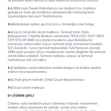
ve katılanın yetkili temsilcisi veya vekilince imzalanmış nüshası.
2-)
2886 sayılı Devlet İhale Kanunu’nun değişik 6’ncı maddesi
gereğince ihale dışı bırakılma sebeplerinden herhangi birini
taşımadığına dair yazılı Taahhütname,
3-)
Belediyeye vadesi geçmiş borcu olmadığına dair belge,
4-)
Geçici teminatın alındı makbuzu. Teminat tutarı Talas
Belediyesinin T.Vakıflar Bankası nezdindeki TR04 0001 5001 5800
7299 8732 89 IBAN no.lu banka hesabına veya Belediyemiz
veznesine ödenecektir. (Geçici teminat tutarı muhammen bedelin
%3’ü kadardır.
Geçici teminat tedavüldeki Türk Parasının dışında
2886 sayılı yasanın 26’ncı maddesinde sayılan değerler de teminat
olarak kabul edilebilir. Teminat mektubu süresiz ve teminat
mektubunun aslı olacaktır.)
5-)
Vekâleten iştirak edenlerin vekâlet belgesi ile birlikte vekâlet
edenin imza beyannamesi,
6-)
Ortak girişim halinde; Ortak Girişim Beyannamesi.
7-)
Dosya alındı makbuzu
D-) ÖDEME ŞEKLİ
Ödeme; satış bedelinin peşin ödenmesi halinde -muhammen
bedelin altına düşmeyecek şekilde- yüzde yirmi indirim