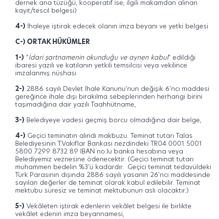
dernek ana tüzüğü, kooperatif ise; ilgili makamdan alınan
kayıt/tescil belgesi)
4-)
İhaleye iştirak edecek olanın imza beyanı ve yetki belgesi
C-) ORTAK HÜKÜMLER
1-)
“
İdari şartnamenin okunduğu ve aynen kabul
” edildiği
ibaresi yazılı ve katılanın yetkili temsilcisi veya vekilince
imzalanmış nüshası.
2-)
2886 sayılı Devlet İhale Kanunu’nun değişik 6’ncı maddesi
gereğince ihale dışı bırakılma sebeplerinden herhangi birini
taşımadığına dair yazılı Taahhütname,
3-)
Belediyeye vadesi geçmiş borcu olmadığına dair belge,
4-)
Geçici teminatın alındı makbuzu. Teminat tutarı Talas
Belediyesinin T.Vakıflar Bankası nezdindeki TR04 0001 5001
5800 7299 8732 89 IBAN no.lu banka hesabına veya
Belediyemiz veznesine ödenecektir. (Geçici teminat tutarı
muhammen bedelin %3’ü kadardır. Geçici teminat tedavüldeki
Türk Parasının dışında 2886 sayılı yasanın 26’ncı maddesinde
sayılan değerler de teminat olarak kabul edilebilir. Teminat
mektubu süresiz ve teminat mektubunun aslı olacaktır.)
5-)
Vekâleten iştirak edenlerin vekâlet belgesi ile birlikte
vekâlet edenin imza beyannamesi,