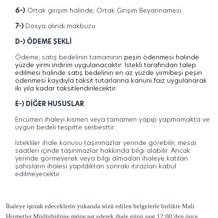
6-)
Ortak girişim halinde; Ortak Girişim Beyannamesi.
7-)
Dosya alındı makbuzu
D-) ÖDEME ŞEKLİ
Ödeme; satış bedelinin tamamının
peşin ödenmesi halinde
yüzde yirmi indirim uygulanacaktır. İstekli tarafından talep
edilmesi halinde satış bedelinin en az yüzde yirmibeşi peşin
ödenmesi kaydıyla taksit tutarlarına kanuni faiz uygulanarak
iki yıla kadar taksitlendirilecektir.
E-) DİĞER HUSUSLAR
Encümen ihaleyi kısmen veya tamamen yapıp yapmamakta ve
uygun bedeli tespitte serbesttir.
İstekliler ihale konusu taşınmazlar yerinde görebilir, mesai
saatleri içinde taşınmazlar hakkında bilgi alabilir. Ancak
yerinde görmeyerek veya bilgi almadan ihaleye katılan
şahısların ihalesi yapıldıktan sonraki itirazları kabul
edilmeyecektir.
İhaleye iştirak edeceklerin yukarıda sözü edilen belgelerle birlikte Mali
Hizmetler Müdürlüğüne müracaat ederek ihale günü saat 12:00’den önce