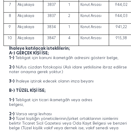
7
Akçakaya
3837
1
Konut Arsası
944,02
8
Akçakaya
3837
2
Konut Arsası
944,03
9
Akçakaya
3834
1
Konut Arsası
941,22
10
Akçakaya
3847
4
Konut Arsası
915,38
İhaleye katılacak isteklilerin;
A-) GERÇEK KİŞİ İSE;
1-)
Tebligat için kanuni ikametgâh adresini gösterir belge,
2-)
Nüfus cüzdan fotokopisi (Aslı idare yetkilisine ibraz edilirse
noter onayına gerek yoktur.)
3-)
İhaleye iştirak edecek olanın imza beyanı
B-) TÜZEL KİŞİ İSE;
1-)
Tebligat için ticari ikametgâh veya adres
belgesi,
2-)
Varsa vergi levhası
3-)
Tüzel kişiliğin yöneticilerinin/şirket ortaklarının isimlerini
belirtir Ticaret Sicil Gazetesi veya Oda Kayıt Belgesi ve benzeri
belge (Tüzel kişilik vakıf veya dernek ise; vakıf senedi veya