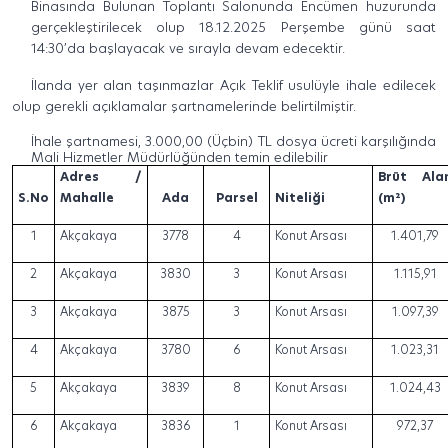
Binasında Bulunan Toplantı Salonunda Encümen huzurunda
gerçekleştirilecek olup 18.12.2025 Perşembe günü saat
14:30’da başlayacak ve sırayla devam edecektir.
İlanda yer alan taşınmazlar Açık Teklif usulüyle ihale edilecek
olup gerekli açıklamalar şartnamelerinde belirtilmiştir.
İhale şartnamesi, 3.000,00 (Üçbin) TL dosya ücreti karşılığında
Mali Hizmetler Müdürlüğünden temin edilebilir
Adres /
Brüt Ala
S.No
Mahalle
Ada
Parsel
Niteliği
(m²)
1
Akçakaya
3778
4
Konut Arsası
1.401,79
2
Akçakaya
3830
3
Konut Arsası
1.115,91
3
Akçakaya
3875
3
Konut Arsası
1.097,39
4
Akçakaya
3780
6
Konut Arsası
1.023,31
5
Akçakaya
3839
8
Konut Arsası
1.024,43
6
Akçakaya
3836
1
Konut Arsası
972,37