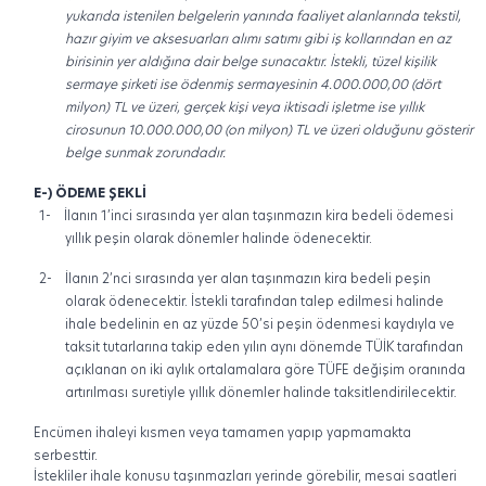
yukarıda istenilen belgelerin yanında faaliyet alanlarında tekstil,
hazır giyim ve aksesuarları alımı satımı gibi iş kollarından en az
birisinin yer aldığına dair belge sunacaktır. İstekli, tüzel kişilik
sermaye şirketi ise ödenmiş sermayesinin 4.000.000,00 (dört
milyon) TL ve üzeri, gerçek kişi veya iktisadi işletme ise yıllık
cirosunun 10.000.000,00 (on milyon) TL ve üzeri olduğunu gösterir
belge sunmak zorundadır.
E-) ÖDEME ŞEKLİ
1-
İlanın 1’inci sırasında yer alan taşınmazın kira bedeli ödemesi
yıllık peşin olarak dönemler halinde ödenecektir.
2-
İlanın 2’nci sırasında yer alan taşınmazın kira bedeli peşin
olarak ödenecektir. İstekli tarafından talep edilmesi halinde
ihale bedelinin en az yüzde 50’si peşin ödenmesi kaydıyla ve
taksit tutarlarına takip eden yılın aynı dönemde TÜİK tarafından
açıklanan on iki aylık ortalamalara göre TÜFE değişim oranında
artırılması suretiyle yıllık dönemler halinde taksitlendirilecektir.
Encümen ihaleyi kısmen veya tamamen yapıp yapmamakta
serbesttir.
İstekliler ihale konusu taşınmazları yerinde görebilir, mesai saatleri