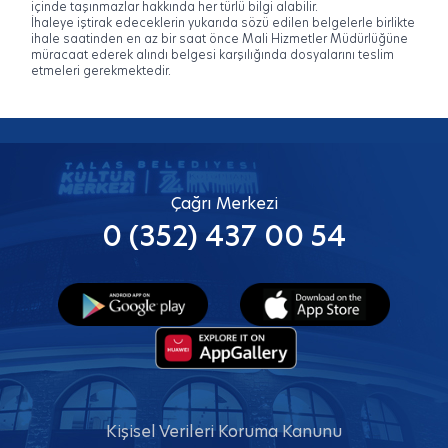
içinde taşınmazlar hakkında her türlü bilgi alabilir.
İhaleye iştirak edeceklerin yukarıda sözü edilen belgelerle birlikte
ihale saatinden en az bir saat önce Mali Hizmetler Müdürlüğüne
müracaat ederek alındı belgesi karşılığında dosyalarını teslim
etmeleri gerekmektedir.
Çağrı Merkezi
0 (352) 437 00 54
Kişisel Verileri Koruma Kanunu