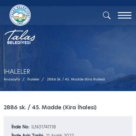
İHALELER
Anasayfa
/
İhaleler
/
2886 Sk. / 45. Madde (Kira İhalesi)
2886 sk. / 45. Madde (Kira İhalesi)
İhale No:
ILN01741118
İhale Askı Tarihi:
11 Aralık 2022