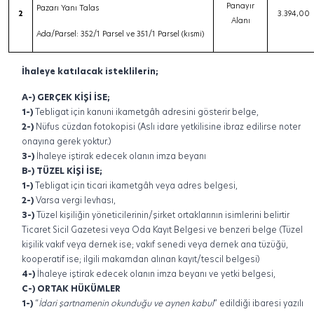
Panayır
Pazarı Yanı Talas
2
3.394,00
Alanı
Ada/Parsel: 352/1 Parsel ve 351/1 Parsel (kısmi)
İhaleye katılacak isteklilerin;
A-) GERÇEK KİŞİ İSE;
1-)
Tebligat için kanuni ikametgâh adresini gösterir belge,
2-)
Nüfus cüzdan fotokopisi (Aslı idare yetkilisine ibraz edilirse noter
onayına gerek yoktur.)
3-)
İhaleye iştirak edecek olanın imza beyanı
B-) TÜZEL KİŞİ İSE;
1-)
Tebligat için ticari ikametgâh veya adres belgesi,
2-)
Varsa vergi levhası,
3-)
Tüzel kişiliğin yöneticilerinin/şirket ortaklarının isimlerini belirtir
Ticaret Sicil Gazetesi veya Oda Kayıt Belgesi ve benzeri belge (Tüzel
kişilik vakıf veya dernek ise; vakıf senedi veya dernek ana tüzüğü,
kooperatif ise; ilgili makamdan alınan kayıt/tescil belgesi)
4-)
İhaleye iştirak edecek olanın imza beyanı ve yetki belgesi,
C-) ORTAK HÜKÜMLER
1-)
“
İdari şartnamenin okunduğu ve aynen kabul
” edildiği ibaresi yazılı