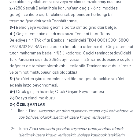
ve katılanın yetkili temsilcisi veya vekilince imzalanmış nüshası.
2-)
2886 sayılı Devlet İhale Kanunu’nun değişik 6’ncı maddesi
gereğince ihale dışı bırakılma sebeplerinden herhangi birini
taşımadığına dair yazılı Taahhütname,
3-)
Belediyeye vadesi geçmiş borcu olmadığına dair belge,
4-)
Geçici teminatın alındı makbuzu. Teminat tutarı Talas
Belediyesinin T.Vakıflar Bankası nezdindeki TR04 0001 5001 5800
7299 8732 89 IBAN no.lu banka hesabına ödenecektir. (Geçici teminat
tutarı muhammen bedelin %3’ü kadardır.
Geçici teminat tedavüldeki
Türk Parasının dışında 2886 sayılı yasanın 26’ncı maddesinde sayılan
değerler de teminat olarak kabul edilebilir. Teminat mektubu süresiz
ve teminat mektubunun aslı olacaktır.)
5-)
Vekâleten iştirak edenlerin vekâlet belgesi ile birlikte vekâlet
edenin imza beyannamesi,
6-)
Ortak girişim halinde; Ortak Girişim Beyannamesi.
7-)
Dosya alındı makbuzu
D-) ÖZEL ŞARTLAR
1-
İlanın 1’inci
sırasında yer alan taşınmaz umuma açık kahvehane ve
çay bahçesi olarak işletilmek üzere kiraya verilecektir.
2-
İlanın 2’inci
sırasında yer alan taşınmaz panayır alanı olarak
işletilmek üzere kiraya verilecektir. İhaleye katılacak isteklilerin