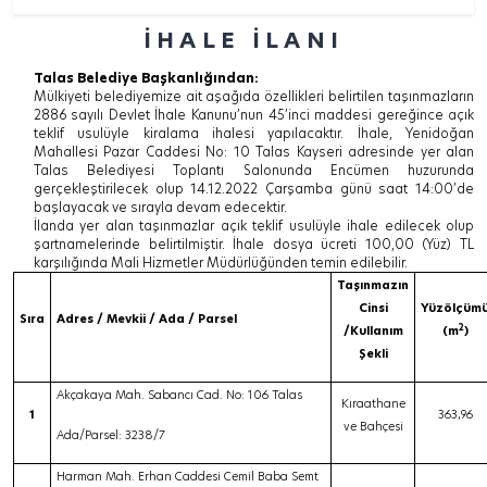
İHALE İLANI
Talas Belediye Başkanlığından:
Mülkiyeti belediyemize ait aşağıda özellikleri belirtilen taşınmazların
2886 sayılı Devlet İhale Kanunu’nun 45’inci maddesi gereğince açık
teklif usulüyle kiralama ihalesi yapılacaktır. İhale, Yenidoğan
Mahallesi Pazar Caddesi No: 10 Talas Kayseri adresinde yer alan
Talas Belediyesi Toplantı Salonunda Encümen huzurunda
gerçekleştirilecek olup 14.12.2022 Çarşamba günü saat 14:00’de
başlayacak ve sırayla devam edecektir.
İlanda yer alan taşınmazlar açık teklif usulüyle ihale edilecek olup
şartnamelerinde belirtilmiştir. İhale dosya ücreti 100,00 (Yüz) TL
karşılığında Mali Hizmetler Müdürlüğünden temin edilebilir.
Taşınmazın
Cinsi
Yüzölçüm
Sıra
Adres / Mevkii / Ada / Parsel
2
/Kullanım
(m
)
Şekli
Akçakaya Mah. Sabancı Cad. No: 106 Talas
Kıraathane
1
363,96
ve Bahçesi
Ada/Parsel: 3238/7
Harman Mah. Erhan Caddesi Cemil Baba Semt