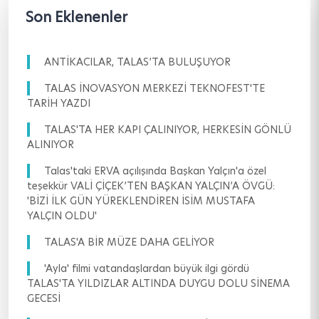
Son Eklenenler
ANTİKACILAR, TALAS’TA BULUŞUYOR
TALAS İNOVASYON MERKEZİ TEKNOFEST'TE
TARİH YAZDI
TALAS'TA HER KAPI ÇALINIYOR, HERKESİN GÖNLÜ
ALINIYOR
Talas'taki ERVA açılışında Başkan Yalçın'a özel
teşekkür VALİ ÇİÇEK’TEN BAŞKAN YALÇIN’A ÖVGÜ:
'BİZİ İLK GÜN YÜREKLENDİREN İSİM MUSTAFA
YALÇIN OLDU'
TALAS'A BİR MÜZE DAHA GELİYOR
'Ayla' filmi vatandaşlardan büyük ilgi gördü
TALAS'TA YILDIZLAR ALTINDA DUYGU DOLU SİNEMA
GECESİ