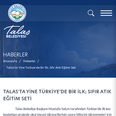
x
HABERLER
Anasayfa
/
Haberler
/
Talas'ta Yine Türkiye’de Bir İlk; Sıfır Atık Eğitim Seti
TALAS'TA YİNE TÜRKİYE’DE BİR İLK; SIFIR ATIK
EĞİTİM SETİ
Talas Belediye Başkanı Mustafa Yalçın tarafından Türkiye’de ilk kez
başlatılan projeyle okul öncesi öğrencilerinin çevre bilincini öğrenmeleri için