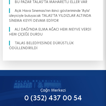
BU PAZAR TALAS'TA MAHARETLİ ELLER VAR
Açık Hava Sineması'nın ikinci gösteriminde 'Ayla'
izleyiciyle buluşacak TALAS'TA YILDIZLAR ALTINDA
SİNEMA KEYFİ DEVAM EDİYOR
ALİ DAĞI'NDA ELMA AĞACI HEM MEYVE VERDİ
HEM ÇİÇEĞE DURDU
TALAS BELEDİYESİNDE DÜRÜSTLÜK
ÖDÜLLENDİRİLDİ
Çağrı Merkezi
0 (352) 437 00 54