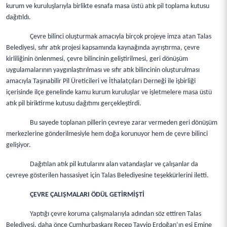
kurum ve kuruluşlarıyla birlikte esnafa masa üstü atık pil toplama kutusu
dağıtıldı.
Çevre bilinci oluşturmak amacıyla birçok projeye imza atan Talas
Belediyesi, sıfır atık projesi kapsamında kaynağında ayrıştırma, çevre
kirliliğinin önlenmesi, çevre bilincinin geliştirilmesi, geri dönüşüm
uygulamalarının yaygınlaştırılması ve sıfır atık bilincinin oluşturulması
amacıyla Taşınabilir Pil Üreticileri ve İthalatçıları Derneği ile işbirliği
içerisinde ilçe genelinde kamu kurum kuruluşlar ve işletmelere masa üstü
atık pil biriktirme kutusu dağıtımı gerçekleştirdi.
Bu sayede toplanan pillerin çevreye zarar vermeden geri dönüşüm
merkezlerine gönderilmesiyle hem doğa korunuyor hem de çevre bilinci
gelişiyor.
Dağıtılan atık pil kutularını alan vatandaşlar ve çalışanlar da
çevreye gösterilen hassasiyet için Talas Belediyesine teşekkürlerini iletti.
ÇEVRE ÇALIŞMALARI ÖDÜL GETİRMİŞTİ
Yaptığı çevre koruma çalışmalarıyla adından söz ettiren Talas
Belediyesi, daha önce Cumhurbaşkanı Recep Tayyip Erdoğan’ın eşi Emine