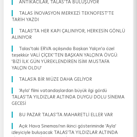
ANTİKACILAR, TALAS’TA BULUŞUYOR
TALAS İNOVASYON MERKEZİ TEKNOFEST'TE
TARİH YAZDI
TALAS'TA HER KAPI ÇALINIYOR, HERKESİN GÖNLÜ
ALINIYOR
Talas'taki ERVA açılışında Başkan Yalçın'a özel
teşekkür VALİ ÇİÇEK’TEN BAŞKAN YALÇIN’A ÖVGÜ:
'BİZİ İLK GÜN YÜREKLENDİREN İSİM MUSTAFA
YALÇIN OLDU'
TALAS'A BİR MÜZE DAHA GELİYOR
'Ayla' filmi vatandaşlardan büyük ilgi gördü
TALAS'TA YILDIZLAR ALTINDA DUYGU DOLU SİNEMA
GECESİ
BU PAZAR TALAS'TA MAHARETLİ ELLER VAR
Açık Hava Sineması'nın ikinci gösteriminde 'Ayla'
izleyiciyle buluşacak TALAS'TA YILDIZLAR ALTINDA