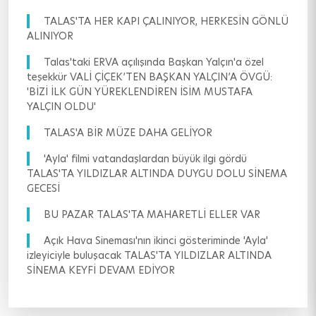
TALAS'TA HER KAPI ÇALINIYOR, HERKESİN GÖNLÜ
ALINIYOR
Talas'taki ERVA açılışında Başkan Yalçın'a özel
teşekkür VALİ ÇİÇEK’TEN BAŞKAN YALÇIN’A ÖVGÜ:
'BİZİ İLK GÜN YÜREKLENDİREN İSİM MUSTAFA
YALÇIN OLDU'
TALAS'A BİR MÜZE DAHA GELİYOR
'Ayla' filmi vatandaşlardan büyük ilgi gördü
TALAS'TA YILDIZLAR ALTINDA DUYGU DOLU SİNEMA
GECESİ
BU PAZAR TALAS'TA MAHARETLİ ELLER VAR
Açık Hava Sineması'nın ikinci gösteriminde 'Ayla'
izleyiciyle buluşacak TALAS'TA YILDIZLAR ALTINDA
SİNEMA KEYFİ DEVAM EDİYOR