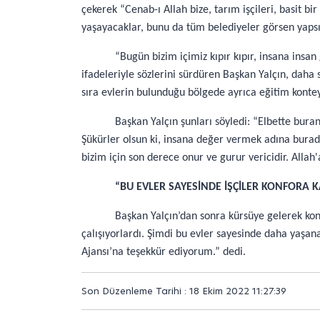
çekerek “Cenab-ı Allah bize, tarım işçileri, basit 
yaşayacaklar, bunu da tüm belediyeler görsen yapsın
“Bugün bizim içimiz kıpır kıpır, insana insa
ifadeleriyle sözlerini sürdüren Başkan Yalçın, dah
sıra evlerin bulunduğu bölgede ayrıca eğitim konte
Başkan Yalçın şunları söyledi: “Elbette bura
Şükürler olsun ki, insana değer vermek adına burada
bizim için son derece onur ve gurur vericidir. Allah'
“BU EVLER SAYESİNDE İŞÇİLER KONFORA 
Başkan Yalçın’dan sonra kürsüye gelerek ko
çalışıyorlardı. Şimdi bu evler sayesinde daha yaş
Ajansı’na teşekkür ediyorum.” dedi.
Son Düzenleme Tarihi : 18 Ekim 2022 11:27:39