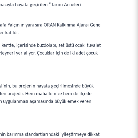
amacıyla hayata geçirilen “Tarım Anneleri
afa Yalçın’ın yanı sıra ORAN Kalkınma Ajansı Genel
r katıldı.
kentte, içerisinde buzdolabı, set üstü ocak, tuvalet
eyneri yer alıyor. Çocuklar için de iki adet çocuk
i’nin, bu projenin hayata geçirilmesinde büyük
ütülen projedir. Hem mahallemize hem de ilçede
jenin uygulanması aşamasında büyük emek veren
inin barınma standartlarındaki iyileştirmeye dikkat