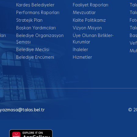
Kardeş Belediyeler
Faaliyet Raporları
Tal
Performans Raporları
Mevzuatlar
Tal
Stratejik Plan
Kalite Politikamız
Fot
Başkan Yardımcıları
Vizyon Misyon
Tal
arı
Belediye Organizasyon
Üye Olunan Birlikler-
Bas
Şeması
Kurumlar
Vef
Belediye Meclisi
İhaleler
Muh
Belediye Encümeni
Hizmetler
yazmasa@talas.bel.tr
© 2