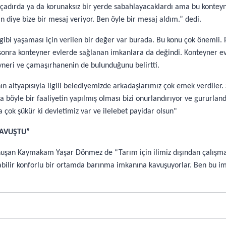
bir çadırda ya da korunaksız bir yerde sabahlayacaklardı ama bu konte
 diye bize bir mesaj veriyor. Ben öyle bir mesaj aldım.” dedi.
n gibi yaşaması için verilen bir değer var burada. Bu konu çok önemli
a sonra konteyner evlerde sağlanan imkanlara da değindi. Konteyner e
yneri ve çamaşırhanenin de bulunduğunu belirtti.
nın altyapısıyla ilgili belediyemizde arkadaşlarımız çok emek verdiler
 böyle bir faaliyetin yapılmış olması bizi onurlandırıyor ve gururland
a çok şükür ki devletimiz var ve ilelebet payidar olsun"
KAVUŞTU”
nuşan Kaymakam Yaşar Dönmez de “Tarım için ilimiz dışından çalışma
anabilir konforlu bir ortamda barınma imkanına kavuşuyorlar. Ben bu