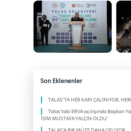
Son Eklenenler
TALAS'TA HER KAPI ÇALINIYOR, HE
Talas'taki ERVA açılışında Başkan 
İSİM MUSTAFA YALÇIN OLDU'
TALAS'A BİR MÜZE DAHA GELİYOR