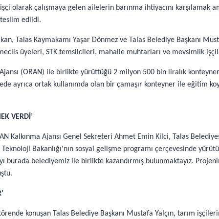
 işçi olarak çalışmaya gelen ailelerin barınma ihtiyacını karşılamak 
teslim edildi.
alkan, Talas Kaymakamı Yaşar Dönmez ve Talas Belediye Başkanı Must
meclis üyeleri, STK temsilcileri, mahalle muhtarları ve mevsimlik işçile
ansı (ORAN) ile birlikte yürüttüğü 2 milyon 500 bin liralık konteyner 
ede ayrıca ortak kullanımda olan bir çamaşır konteyner ile eğitim koyt
EK VERDİ’
N Kalkınma Ajansı Genel Sekreteri Ahmet Emin Kilci, Talas Belediyes
 ve Teknoloji Bakanlığı'nın sosyal gelişme programı çerçevesinde yür
pıyı burada belediyemiz ile birlikte kazandırmış bulunmaktayız. Pro
ştu.
’
 törende konuşan Talas Belediye Başkanı Mustafa Yalçın, tarım işçiler