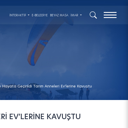
x
İNTERAKTIF
E-BELEDİYE
BEYAZ MASA
İMAR
e Hayata Geçirildi Tarım Anneleri Ev’lerine Kavuştu
LERİ EV’LERİNE KAVUŞTU