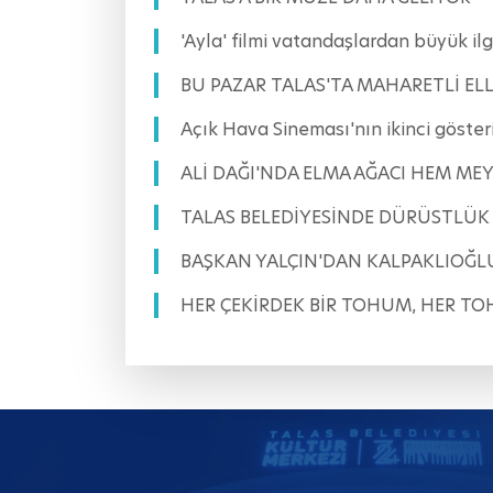
'Ayla' filmi vatandaşlardan büyük
BU PAZAR TALAS'TA MAHARETLİ ELL
Açık Hava Sineması'nın ikinci göst
ALİ DAĞI'NDA ELMA AĞACI HEM ME
TALAS BELEDİYESİNDE DÜRÜSTLÜK
BAŞKAN YALÇIN'DAN KALPAKLIOĞLU
HER ÇEKİRDEK BİR TOHUM, HER TO