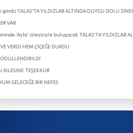
 ilgi gördü TALAS'TA YILDIZLAR ALTINDA DUYGU DOLU SİN
ER VAR
eriminde 'Ayla' izleyiciyle buluşacak TALAS'TA YILDIZL
YVE VERDİ HEM ÇİÇEĞE DURDU
 ÖDÜLLENDİRİLDİ
 AİLESİNE TEŞEKKÜR
HUM GELECEĞE BİR NEFES