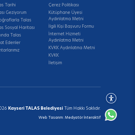
as Tarihi
Çerez Politikası
ası Geziyorum
Kütüphane Üyesi
Aydınlatma Metni
oğraflarla Talas
İlgili Kişi Başvuru Formu
as Sosyal Haritası
İnternet Hizmeti
ında Talas
Aydınlatma Metni
at Edenler
KVKK Aydınlatma Metni
tarlarımız
KVKK
İletişim
026
Kayseri TALAS Belediyesi
Tüm Hakkı Saklıdır.
Web Tasarım:
Medyatör İnteraktif