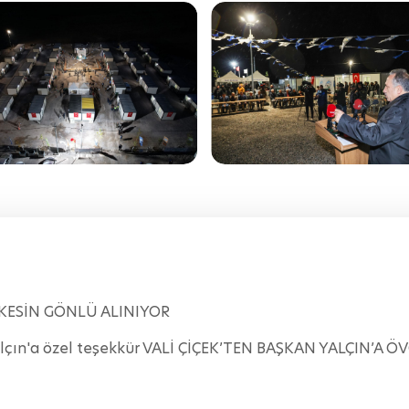
RKESİN GÖNLÜ ALINIYOR
Yalçın'a özel teşekkür VALİ ÇİÇEK’TEN BAŞKAN YALÇIN’A 