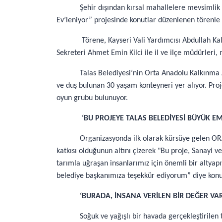
Şehir dışından kırsal mahallelere mevsimlik
Ev’leniyor” projesinde konutlar düzenlenen törenle 
Törene, Kayseri Vali Yardımcısı Abdullah K
Sekreteri Ahmet Emin Kilci ile il ve ilçe müdürleri, 
Talas Belediyesi’nin Orta Anadolu Kalkınma Aj
ve duş bulunan 30 yaşam konteyneri yer alıyor. Proj
oyun grubu bulunuyor.
‘BU PROJEYE TALAS BELEDİYESİ BÜYÜK EM
Organizasyonda ilk olarak kürsüye gelen ORA
katkısı olduğunun altını çizerek "Bu proje, Sanayi
tarımla uğraşan insanlarımız için önemli bir altya
belediye başkanımıza teşekkür ediyorum” diye konu
‘BURADA, İNSANA VERİLEN BİR DEĞER VAR
Soğuk ve yağışlı bir havada gerçekleştirilen