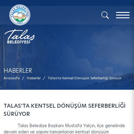
x
HABERLER
Anasayfa
/
Haberler
/
Talas’ta Kentsel Dönüşüm Seferberliği Sürüyor
TALAS’TA KENTSEL DÖNÜŞÜM SEFERBERLİĞİ
SÜRÜYOR
Talas Belediye Başkanı Mustafa Yalçın, ilçe genelinde
devam eden ve yapımı tamamlanan kentsel dönüşüm