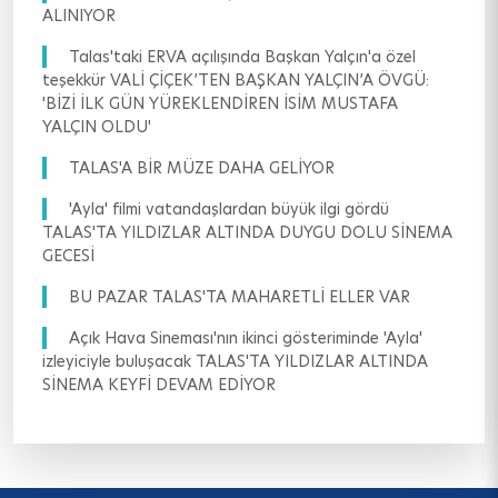
ALINIYOR
Talas'taki ERVA açılışında Başkan Yalçın'a özel
teşekkür VALİ ÇİÇEK’TEN BAŞKAN YALÇIN’A ÖVGÜ:
'BİZİ İLK GÜN YÜREKLENDİREN İSİM MUSTAFA
YALÇIN OLDU'
TALAS'A BİR MÜZE DAHA GELİYOR
'Ayla' filmi vatandaşlardan büyük ilgi gördü
TALAS'TA YILDIZLAR ALTINDA DUYGU DOLU SİNEMA
GECESİ
BU PAZAR TALAS'TA MAHARETLİ ELLER VAR
Açık Hava Sineması'nın ikinci gösteriminde 'Ayla'
izleyiciyle buluşacak TALAS'TA YILDIZLAR ALTINDA
SİNEMA KEYFİ DEVAM EDİYOR