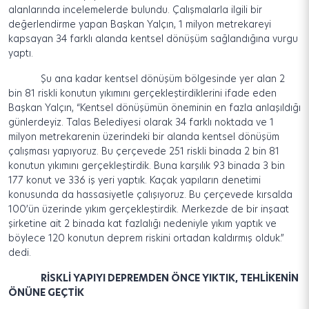
alanlarında incelemelerde bulundu. Çalışmalarla ilgili bir
değerlendirme yapan Başkan Yalçın, 1 milyon metrekareyi
kapsayan 34 farklı alanda kentsel dönüşüm sağlandığına vurgu
yaptı.
Şu ana kadar kentsel dönüşüm bölgesinde yer alan 2
bin 81 riskli konutun yıkımını gerçekleştirdiklerini ifade eden
Başkan Yalçın, “Kentsel dönüşümün öneminin en fazla anlaşıldığı
günlerdeyiz. Talas Belediyesi olarak 34 farklı noktada ve 1
milyon metrekarenin üzerindeki bir alanda kentsel dönüşüm
çalışması yapıyoruz. Bu çerçevede 251 riskli binada 2 bin 81
konutun yıkımını gerçekleştirdik. Buna karşılık 93 binada 3 bin
177 konut ve 336 iş yeri yaptık. Kaçak yapıların denetimi
konusunda da hassasiyetle çalışıyoruz. Bu çerçevede kırsalda
100’ün üzerinde yıkım gerçekleştirdik. Merkezde de bir inşaat
şirketine ait 2 binada kat fazlalığı nedeniyle yıkım yaptık ve
böylece 120 konutun deprem riskini ortadan kaldırmış olduk.”
dedi.
RİSKLİ YAPIYI DEPREMDEN ÖNCE YIKTIK, TEHLİKENİN
ÖNÜNE GEÇTİK