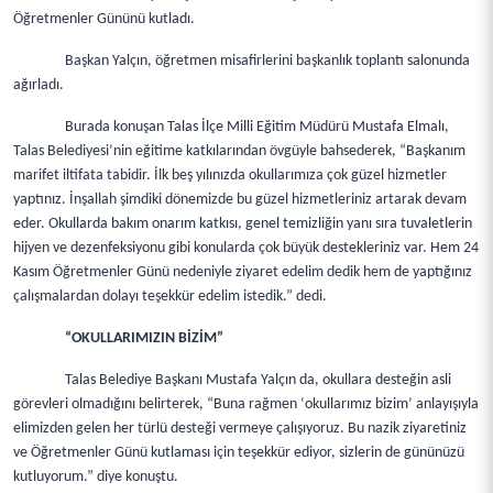
Öğretmenler Gününü kutladı.
Başkan Yalçın, öğretmen misafirlerini başkanlık toplantı salonunda
ağırladı.
Burada konuşan Talas İlçe Milli Eğitim Müdürü Mustafa Elmalı,
Talas Belediyesi’nin eğitime katkılarından övgüyle bahsederek, “Başkanım
marifet iltifata tabidir. İlk beş yılınızda okullarımıza çok güzel hizmetler
yaptınız. İnşallah şimdiki dönemizde bu güzel hizmetleriniz artarak devam
eder. Okullarda bakım onarım katkısı, genel temizliğin yanı sıra tuvaletlerin
hijyen ve dezenfeksiyonu gibi konularda çok büyük destekleriniz var. Hem 24
Kasım Öğretmenler Günü nedeniyle ziyaret edelim dedik hem de yaptığınız
çalışmalardan dolayı teşekkür edelim istedik.” dedi.
“OKULLARIMIZIN BİZİM”
Talas Belediye Başkanı Mustafa Yalçın da, okullara desteğin asli
görevleri olmadığını belirterek, “Buna rağmen ‘okullarımız bizim’ anlayışıyla
elimizden gelen her türlü desteği vermeye çalışıyoruz. Bu nazik ziyaretiniz
ve Öğretmenler Günü kutlaması için teşekkür ediyor, sizlerin de gününüzü
kutluyorum.” diye konuştu.