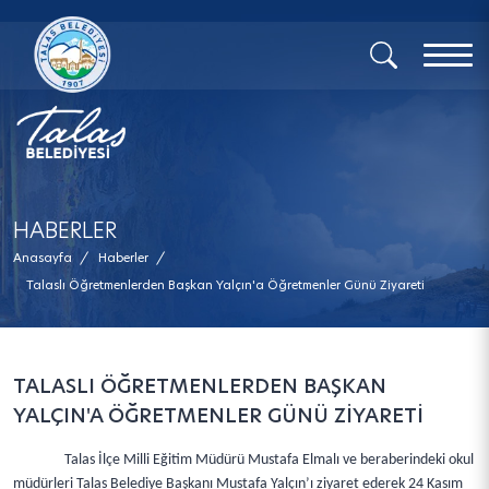
x
HABERLER
Anasayfa
/
Haberler
/
Talaslı Öğretmenlerden Başkan Yalçın'a Öğretmenler Günü Ziyareti
TALASLI ÖĞRETMENLERDEN BAŞKAN
YALÇIN'A ÖĞRETMENLER GÜNÜ ZİYARETİ
Talas İlçe Milli Eğitim Müdürü Mustafa Elmalı ve beraberindeki okul
müdürleri Talas Belediye Başkanı Mustafa Yalçın’ı ziyaret ederek 24 Kasım