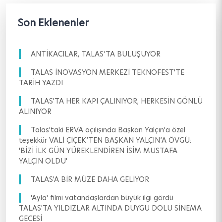
Son Eklenenler
ANTİKACILAR, TALAS’TA BULUŞUYOR
TALAS İNOVASYON MERKEZİ TEKNOFEST'TE
TARİH YAZDI
TALAS'TA HER KAPI ÇALINIYOR, HERKESİN GÖNLÜ
ALINIYOR
Talas'taki ERVA açılışında Başkan Yalçın'a özel
teşekkür VALİ ÇİÇEK’TEN BAŞKAN YALÇIN’A ÖVGÜ:
'BİZİ İLK GÜN YÜREKLENDİREN İSİM MUSTAFA
YALÇIN OLDU'
TALAS'A BİR MÜZE DAHA GELİYOR
'Ayla' filmi vatandaşlardan büyük ilgi gördü
TALAS'TA YILDIZLAR ALTINDA DUYGU DOLU SİNEMA
GECESİ