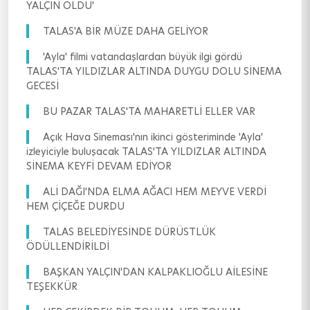
YALÇIN OLDU'
TALAS'A BİR MÜZE DAHA GELİYOR
'Ayla' filmi vatandaşlardan büyük ilgi gördü
TALAS'TA YILDIZLAR ALTINDA DUYGU DOLU SİNEMA
GECESİ
BU PAZAR TALAS'TA MAHARETLİ ELLER VAR
Açık Hava Sineması'nın ikinci gösteriminde 'Ayla'
izleyiciyle buluşacak TALAS'TA YILDIZLAR ALTINDA
SİNEMA KEYFİ DEVAM EDİYOR
ALİ DAĞI'NDA ELMA AĞACI HEM MEYVE VERDİ
HEM ÇİÇEĞE DURDU
TALAS BELEDİYESİNDE DÜRÜSTLÜK
ÖDÜLLENDİRİLDİ
BAŞKAN YALÇIN'DAN KALPAKLIOĞLU AİLESİNE
TEŞEKKÜR