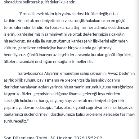
olmadığını belirterek şu ifadeleri kullandı:
“Bosna Hersek bizim için yalnızca dost bir ülke değil; ortak
tarihimizin, ortak medeniyetimizin ve kardeşlik hukukumuzun en güçlü
temsilcilerinden biridir. Bu topraklarda attığımız her adımda ecdadımızın
izlerini, kardeşlerimizin samimiyetini ve ortak değerlerimizin sıcaklığını
hissediyoruz. Kalesija ile yürüttüğümüz kardeş şehir ilişkilerini eğitimden
kültüre, gençlikten teknolojiye kadar birçok alanda geliştirmeyi
hedefliyoruz. Çünkü inanıyoruz ki şehirler arasında kurulan gönül köprüleri,
ülkeler arasındaki dostluğun en sağlam temelleridir.
Saraybosna’da Aliya’nın emanetine sahip çıkmanın, Ayvaz Dede’nin
asırlık birlik ruhunu paylaşmanın ve Srebrenitsa’da insanlık vicdanını
derinden yaralayan acıları yerinde hissetmenin sorumluluğunu yüreğimizde
taşıyoruz. Bizler, geçmişten aldığımız ilhamla geleceği inşa ederken
kardeşlik hukukunu, barışı, dayanışmayı ve ortak medeniyet değerlerini
yaşatmaya devam edeceğiz. Talas olarak gönül coğrafyamızın her köşesiyle
bağlarımızı güçlendirmeyi, dostluğumuzu kalıcı projelerle geleceğe taşımayı
sürdüreceğiz.”
Son Düzenleme Tarihi : 30 Haziran 2026 15:52:09