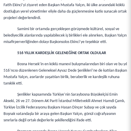
Fatih Ekinci’yi ziyaret eden Başkan Mustafa Yalçın, iki ülke arasındaki köklü
dostluğun yerel yönetimler eliyle daha da güçlenmesine katkı sunacak ortak
projeleri değerlendirdi.
Samimi bir ortamda gerçekleşen görüşmede kültürel, sosyal ve
belediyecilik alanlarında yapılabilecek iş birlikleri ele alınırken, Başkan Yalçın
misafirperverliğinden dolayı Başkonsolos Ekinci’ye teşekkür etti.
516 YILLIK KARDEŞLİK GELENEĞİNE ORTAK OLDULAR
Bosna Hersek’in en köklü manevi buluşmalarından biri olan ve bu yıl
516’ncısı düzenlenen Geleneksel Ayvaz Dede Şenlikleri’ne de katılan Başkan
Mustafa Yalçın, asırlardır yaşatılan birlik, beraberlik ve kardeşlik ruhuna
tanıklık etti.
Şenlikler kapsamında Türkiye’nin Saraybosna Büyükelçisi Emin
Akseki, 26 ve 27. Dönem AK Parti İstanbul Milletvekili Ahmet Hamdi Çamlı,
Türkiye İzcilik Federasyonu Başkanı Hasan Dinçer Subaşı ve çok sayıda
Boşnak vatandaşla bir araya gelen Başkan Yalçın, gönül coğrafyasının
sınırlarla değil ortak değerlerle şekillendiğini ifade etti.