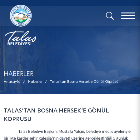
x
HABERLER
Anasayfa
/
Haberler
/
Talas’tan Bosna Hersek’e Gönül Köprüsü
TALAS’TAN BOSNA HERSEK’E GÖNÜL
KÖPRÜSÜ
Talas Belediye Başkanı Mustafa Yalçın, belediye meclis üyeleriyle
birlikte kardeş şehir Kalesija’nın daveti üzerine gerçekleştirdiği 5 günlük