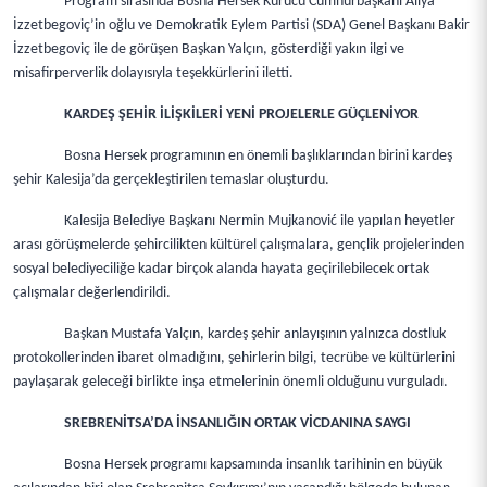
Program sırasında Bosna Hersek Kurucu Cumhurbaşkanı Aliya
İzzetbegoviç’in oğlu ve Demokratik Eylem Partisi (SDA) Genel Başkanı Bakir
İzzetbegoviç ile de görüşen Başkan Yalçın, gösterdiği yakın ilgi ve
misafirperverlik dolayısıyla teşekkürlerini iletti.
KARDEŞ ŞEHİR İLİŞKİLERİ YENİ PROJELERLE GÜÇLENİYOR
Bosna Hersek programının en önemli başlıklarından birini kardeş
şehir Kalesija’da gerçekleştirilen temaslar oluşturdu.
Kalesija Belediye Başkanı Nermin Mujkanović ile yapılan heyetler
arası görüşmelerde şehircilikten kültürel çalışmalara, gençlik projelerinden
sosyal belediyeciliğe kadar birçok alanda hayata geçirilebilecek ortak
çalışmalar değerlendirildi.
Başkan Mustafa Yalçın, kardeş şehir anlayışının yalnızca dostluk
protokollerinden ibaret olmadığını, şehirlerin bilgi, tecrübe ve kültürlerini
paylaşarak geleceği birlikte inşa etmelerinin önemli olduğunu vurguladı.
SREBRENİTSA’DA İNSANLIĞIN ORTAK VİCDANINA SAYGI
Bosna Hersek programı kapsamında insanlık tarihinin en büyük