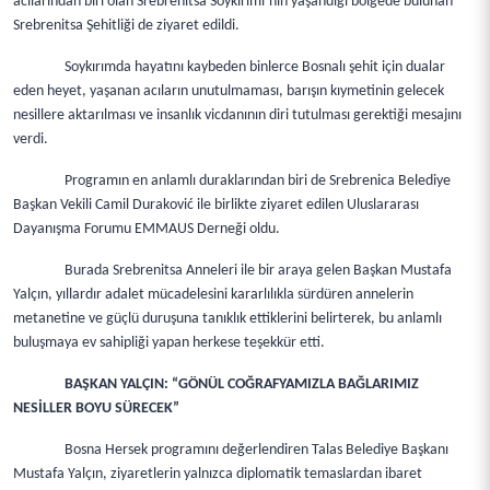
acılarından biri olan Srebrenitsa Soykırımı’nın yaşandığı bölgede bulunan
Srebrenitsa Şehitliği de ziyaret edildi.
Soykırımda hayatını kaybeden binlerce Bosnalı şehit için dualar
eden heyet, yaşanan acıların unutulmaması, barışın kıymetinin gelecek
nesillere aktarılması ve insanlık vicdanının diri tutulması gerektiği mesajını
verdi.
Programın en anlamlı duraklarından biri de Srebrenica Belediye
Başkan Vekili Camil Duraković ile birlikte ziyaret edilen Uluslararası
Dayanışma Forumu EMMAUS Derneği oldu.
Burada Srebrenitsa Anneleri ile bir araya gelen Başkan Mustafa
Yalçın, yıllardır adalet mücadelesini kararlılıkla sürdüren annelerin
metanetine ve güçlü duruşuna tanıklık ettiklerini belirterek, bu anlamlı
buluşmaya ev sahipliği yapan herkese teşekkür etti.
BAŞKAN YALÇIN: “GÖNÜL COĞRAFYAMIZLA BAĞLARIMIZ
NESİLLER BOYU SÜRECEK”
Bosna Hersek programını değerlendiren Talas Belediye Başkanı
Mustafa Yalçın, ziyaretlerin yalnızca diplomatik temaslardan ibaret