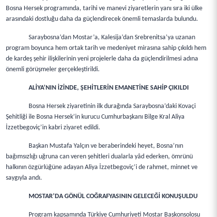
Bosna Hersek programında, tarihi ve manevi ziyaretlerin yanı sıra iki ülke
arasındaki dostluğu daha da güçlendirecek önemli temaslarda bulundu.
Saraybosna’dan Mostar’a, Kalesija’dan Srebrenitsa’ya uzanan
program boyunca hem ortak tarih ve medeniyet mirasına sahip çıkıldı hem
de kardeş şehir ilişkilerinin yeni projelerle daha da güçlendirilmesi adına
önemli görüşmeler gerçekleştirildi.
ALİYA’NIN İZİNDE, ŞEHİTLERİN EMANETİNE SAHİP ÇIKILDI
Bosna Hersek ziyaretinin ilk durağında Saraybosna’daki Kovaçi
Şehitliği ile Bosna Hersek’in kurucu Cumhurbaşkanı Bilge Kral Aliya
İzzetbegoviç’in kabri ziyaret edildi.
Başkan Mustafa Yalçın ve beraberindeki heyet, Bosna’nın
bağımsızlığı uğruna can veren şehitleri dualarla yâd ederken, ömrünü
halkının özgürlüğüne adayan Aliya İzzetbegoviç’i de rahmet, minnet ve
saygıyla andı.
MOSTAR’DA GÖNÜL COĞRAFYASININ GELECEĞİ KONUŞULDU
Program kapsamında Türkiye Cumhuriyeti Mostar Başkonsolosu