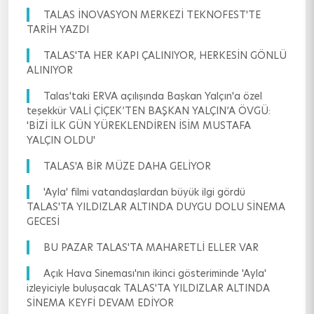
TALAS İNOVASYON MERKEZİ TEKNOFEST'TE
TARİH YAZDI
TALAS'TA HER KAPI ÇALINIYOR, HERKESİN GÖNLÜ
ALINIYOR
Talas'taki ERVA açılışında Başkan Yalçın'a özel
teşekkür VALİ ÇİÇEK’TEN BAŞKAN YALÇIN’A ÖVGÜ:
'BİZİ İLK GÜN YÜREKLENDİREN İSİM MUSTAFA
YALÇIN OLDU'
TALAS'A BİR MÜZE DAHA GELİYOR
'Ayla' filmi vatandaşlardan büyük ilgi gördü
TALAS'TA YILDIZLAR ALTINDA DUYGU DOLU SİNEMA
GECESİ
BU PAZAR TALAS'TA MAHARETLİ ELLER VAR
Açık Hava Sineması'nın ikinci gösteriminde 'Ayla'
izleyiciyle buluşacak TALAS'TA YILDIZLAR ALTINDA
SİNEMA KEYFİ DEVAM EDİYOR