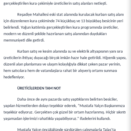
gerçekleştirilen kura çekimiyle üreticilerin satış alanları netleşti.
Reşadiye Mahallesi eski stat alanında kurulacak kurban satış alanı
için düzenlenen kura çekiminde 74 küçükbaş ve 13 büyükbaş besicinin yeri
belirlendi. Yoğun katılımla gerçekleştirilen kura programında üreticiler,
modern ve düzenli şekilde hazırlanan satış alanından duydukları
memnuniyeti dile getirdi.
Kurban satış ve kesim alanında su ve elektrik altyapısının yanı sıra
üreticilerin ihtiyaç duyacağı birçok imkân hazır hale getirildi. Hijyenik yapısı,
düzenli alan planlaması ve ulaşım kolaylığıyla dikkat çeken pazar yerinin,
hem satıcılara hem de vatandaşlara rahat bir alışveriş ortamı sunması
hedefleniyor.
ÜRETİCİLERDEN TAM NOT
Daha önce de aynı pazarda satış yaptıklarını belirten besiciler,
yapılan hizmetlerden dolayı teşekkür ederek, “Mustafa Yalçın Başkanımıza
teşekkür ediyoruz. Gerçekten çok güzel bir ortam hazırlanmış. Hiçbir sıkıntı
yaşamadan işlerimizi rahatlıkla yapabiliyoruz.” ifadelerini kullandı.
Mustafa Yalçın öncülüğünde sürdürülen çalışmalarla Talas’ta