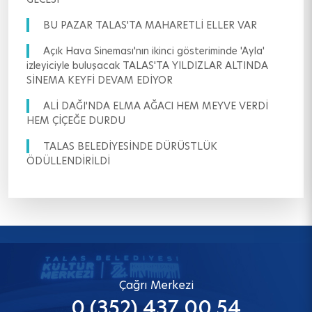
BU PAZAR TALAS'TA MAHARETLİ ELLER VAR
Açık Hava Sineması'nın ikinci gösteriminde 'Ayla'
izleyiciyle buluşacak TALAS'TA YILDIZLAR ALTINDA
SİNEMA KEYFİ DEVAM EDİYOR
ALİ DAĞI'NDA ELMA AĞACI HEM MEYVE VERDİ
HEM ÇİÇEĞE DURDU
TALAS BELEDİYESİNDE DÜRÜSTLÜK
ÖDÜLLENDİRİLDİ
Çağrı Merkezi
0 (352) 437 00 54