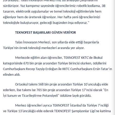
zorundayız. Talas İnovasyon Merkezi'miz bu anlayışla çalışmalarını
sürdürüyor. Yaz kampımız sayesinde öğrencilerimiz robotik kodlama, 3B
tasarım, elektronik uygulamalar ve temel teknoloji eğitimleriyle hem
eğleniyor hem de üreterek öğreniyor. Her hafta yeni öğrencilerimizi
teknolojiyle buluşturuyor, geleceği bugünden inşa ediyoruz."
TEKNOFEST BAŞARILARI GÜVEN VERİYOR
Talas İnovasyon Merkezi, son yıllarda elde ettiği başarılarla
Türkiye'nin örnek teknoloji merkezleri arasında yer alıyor.
Merkezde eğitim alan öğrenciler, TEKNOFEST KKTC'de ilkokul
kategorisinde 670 bin proje arasından Türkiye birincisi olurken, ödüllerini
Cumhurbaşkanı Recep Tayyip Erdoğan ile KKTC Cumhurbaşkanı Ersin Tatar'ın
elinden aldı.
Ortaokul takımı 568 bin proje arasından Türkiye 10'unculuğu elde
ederken, lise takımı ise 765 bin proje arasından Türkiye 17'ncisi olarak "En
İyi Sunum ve Ticarileştirme Potansiyeli" ödülüne layık görüldü.
Merkez öğrencileri ayrıca TEKNOFEST İstanbul'da Türkiye 7'nciliği
ve Türkiye 13'üncülüğü elde ederek TEKNOFEST Şampiyonlar Ligi'ne katılma