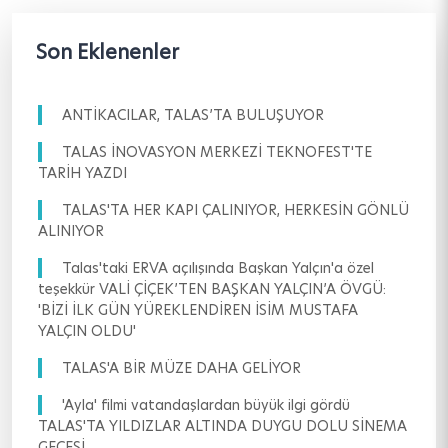
Son Eklenenler
ANTİKACILAR, TALAS’TA BULUŞUYOR
TALAS İNOVASYON MERKEZİ TEKNOFEST'TE
TARİH YAZDI
TALAS'TA HER KAPI ÇALINIYOR, HERKESİN GÖNLÜ
ALINIYOR
Talas'taki ERVA açılışında Başkan Yalçın'a özel
teşekkür VALİ ÇİÇEK’TEN BAŞKAN YALÇIN’A ÖVGÜ:
'BİZİ İLK GÜN YÜREKLENDİREN İSİM MUSTAFA
YALÇIN OLDU'
TALAS'A BİR MÜZE DAHA GELİYOR
'Ayla' filmi vatandaşlardan büyük ilgi gördü
TALAS'TA YILDIZLAR ALTINDA DUYGU DOLU SİNEMA
GECESİ