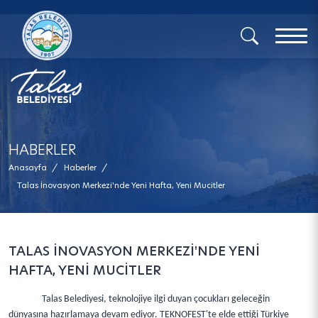
x
HABERLER
Anasayfa
/
Haberler
/
Talas İnovasyon Merkezi'nde Yeni Hafta, Yeni Mucitler
TALAS İNOVASYON MERKEZİ'NDE YENİ
HAFTA, YENİ MUCİTLER
Talas Belediyesi, teknolojiye ilgi duyan çocukları geleceğin
dünyasına hazırlamaya devam ediyor. TEKNOFEST'te elde ettiği Türkiye