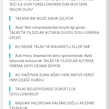
'BİZİ İLK GÜN YÜREKLENDİREN İSİM MUSTAFA
YALÇIN OLDU'
TALAS'A BİR MÜZE DAHA GELİYOR
'Ayla' filmi vatandaşlardan büyük ilgi gördü
TALAS'TA YILDIZLAR ALTINDA DUYGU DOLU SİNEMA
GECESİ
BU PAZAR TALAS'TA MAHARETLİ ELLER VAR
Açık Hava Sineması'nın ikinci gösteriminde 'Ayla'
izleyiciyle buluşacak TALAS'TA YILDIZLAR ALTINDA
SİNEMA KEYFİ DEVAM EDİYOR
ALİ DAĞI'NDA ELMA AĞACI HEM MEYVE VERDİ
HEM ÇİÇEĞE DURDU
TALAS BELEDİYESİNDE DÜRÜSTLÜK
ÖDÜLLENDİRİLDİ
BAŞKAN YALÇIN'DAN KALPAKLIOĞLU AİLESİNE
TEŞEKKÜR