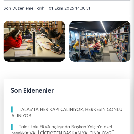
Son Düzenleme Tarihi : 01 Ekim 2025 14:38:31
Son Eklenenler
TALAS'TA HER KAPI ÇALINIYOR, HERKESİN GÖNLÜ
ALINIYOR
Talas'taki ERVA açılışında Başkan Yalçın'a özel
teşekkür VALİ ÇİÇEK’TEN BAŞKAN YALÇIN’A ÖVGÜ: