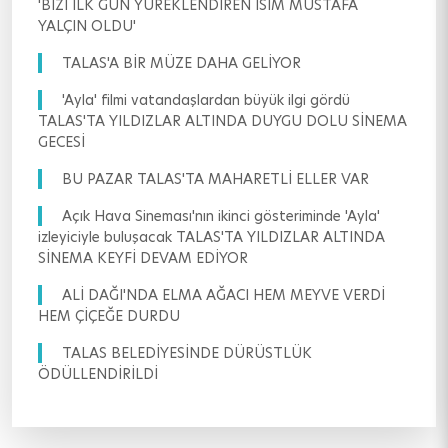
'BİZİ İLK GÜN YÜREKLENDİREN İSİM MUSTAFA
YALÇIN OLDU'
TALAS'A BİR MÜZE DAHA GELİYOR
'Ayla' filmi vatandaşlardan büyük ilgi gördü
TALAS'TA YILDIZLAR ALTINDA DUYGU DOLU SİNEMA
GECESİ
BU PAZAR TALAS'TA MAHARETLİ ELLER VAR
Açık Hava Sineması'nın ikinci gösteriminde 'Ayla'
izleyiciyle buluşacak TALAS'TA YILDIZLAR ALTINDA
SİNEMA KEYFİ DEVAM EDİYOR
ALİ DAĞI'NDA ELMA AĞACI HEM MEYVE VERDİ
HEM ÇİÇEĞE DURDU
TALAS BELEDİYESİNDE DÜRÜSTLÜK
ÖDÜLLENDİRİLDİ