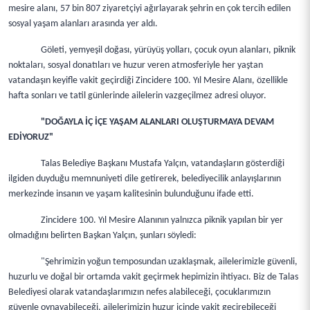
mesire alanı, 57 bin 807 ziyaretçiyi ağırlayarak şehrin en çok tercih edilen
sosyal yaşam alanları arasında yer aldı.
Göleti, yemyeşil doğası, yürüyüş yolları, çocuk oyun alanları, piknik
noktaları, sosyal donatıları ve huzur veren atmosferiyle her yaştan
vatandaşın keyifle vakit geçirdiği Zincidere 100. Yıl Mesire Alanı, özellikle
hafta sonları ve tatil günlerinde ailelerin vazgeçilmez adresi oluyor.
"DOĞAYLA İÇ İÇE YAŞAM ALANLARI OLUŞTURMAYA DEVAM
EDİYORUZ"
Talas Belediye Başkanı Mustafa Yalçın, vatandaşların gösterdiği
ilgiden duyduğu memnuniyeti dile getirerek, belediyecilik anlayışlarının
merkezinde insanın ve yaşam kalitesinin bulunduğunu ifade etti.
Zincidere 100. Yıl Mesire Alanının yalnızca piknik yapılan bir yer
olmadığını belirten Başkan Yalçın, şunları söyledi:
"Şehrimizin yoğun temposundan uzaklaşmak, ailelerimizle güvenli,
huzurlu ve doğal bir ortamda vakit geçirmek hepimizin ihtiyacı. Biz de Talas
Belediyesi olarak vatandaşlarımızın nefes alabileceği, çocuklarımızın
güvenle oynayabileceği, ailelerimizin huzur içinde vakit geçirebileceği