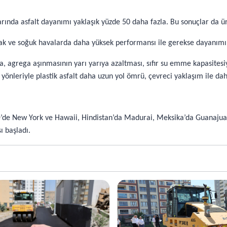
arında asfalt dayanımı yaklaşık yüzde 50 daha fazla. Bu sonuçlar da ü
ıcak ve soğuk havalarda daha yüksek performansı ile gerekse dayanım
a, agrega aşınmasının yarı yarıya azaltması, sıfır su emme kapasitesi
önleriyle plastik asfalt daha uzun yol ömrü, çevreci yaklaşım ile daha
D’de New York ve Hawaii, Hindistan’da Madurai, Meksika’da Guanajuat
ı başladı.