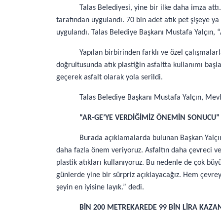
Talas Belediyesi, yine bir ilke daha imza att
tarafından uygulandı. 70 bin adet atık pet şişeye ya
uygulandı. Talas Belediye Başkanı Mustafa Yalçın, “A
Yapılan birbirinden farklı ve özel çalışmala
doğrultusunda atık plastiğin asfaltta kullanımı başla
geçerek asfalt olarak yola serildi.
Talas Belediye Başkanı Mustafa Yalçın, Mevl
“AR-GE’YE VERDİĞİMİZ ÖNEMİN SONUCU”
Burada açıklamalarda bulunan Başkan Yalçın,
daha fazla önem veriyoruz. Asfaltın daha çevreci v
plastik atıkları kullanıyoruz. Bu nedenle de çok büy
günlerde yine bir sürpriz açıklayacağız. Hem çevre
şeyin en iyisine layık.” dedi.
BİN 200 METREKAREDE 99 BİN LİRA KAZA