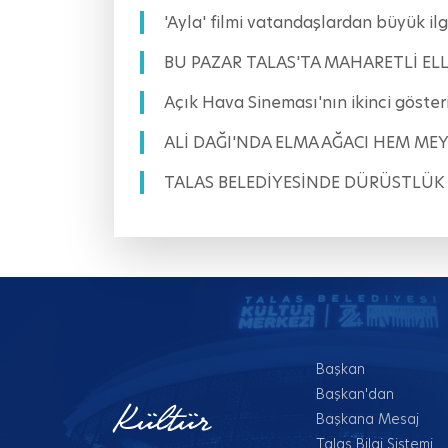
'Ayla' filmi vatandaşlardan büyük
BU PAZAR TALAS'TA MAHARETLİ ELL
Açık Hava Sineması'nın ikinci göst
ALİ DAĞI'NDA ELMA AĞACI HEM ME
TALAS BELEDİYESİNDE DÜRÜSTLÜK
Başkan
Başkan'dan
Kültür
Başkana Mesaj
Talas Bilgi Sistemi