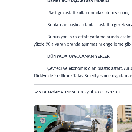
DENEY SONUÇLARI SEVİNDİRİCİ
Plastiğin asfalt kullanımındaki deney sonuçl
Bunlardan başlıca olanları asfaltın gerek s
Bunun yanı sıra asfalt çatlamalarında azalm
yüzde 90’a varan oranda aşınmasını engelleme gibi y
DÜNYADA UYGULANAN YERLER
Çevreci ve ekonomik olan plastik asfalt, AB
Türkiye’de ise ilk kez Talas Belediyesinde uygulamas
Son Düzenleme Tarihi : 08 Eylül 2023 09:14:06