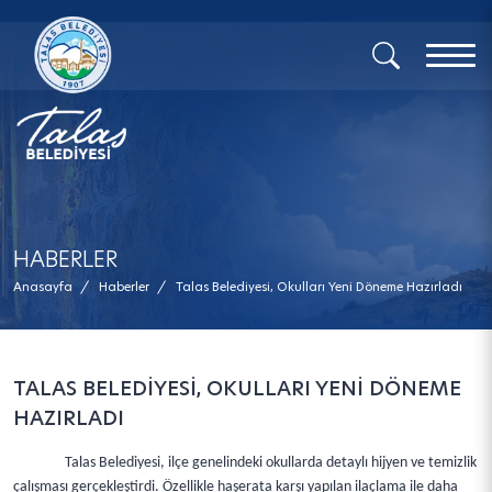
x
HABERLER
Anasayfa
/
Haberler
/
Talas Belediyesi, Okulları Yeni Döneme Hazırladı
TALAS BELEDİYESİ, OKULLARI YENİ DÖNEME
HAZIRLADI
Talas Belediyesi, ilçe genelindeki okullarda detaylı hijyen ve temizlik
çalışması gerçekleştirdi. Özellikle haşerata karşı yapılan ilaçlama ile daha