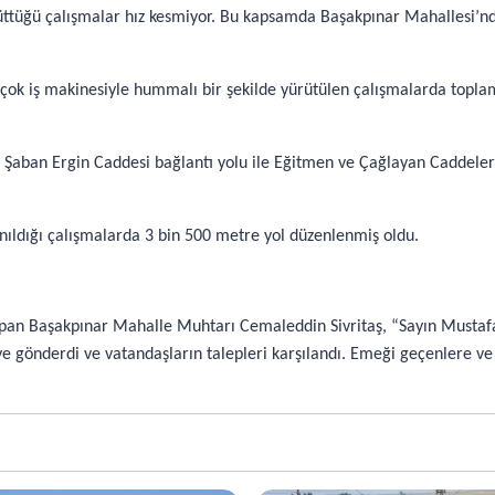
rüttüğü çalışmalar hız kesmiyor. Bu kapsamda Başakpınar Mahallesi’nd
ok iş makinesiyle hummalı bir şekilde yürütülen çalışmalarda toplam 
it Şaban Ergin Caddesi bağlantı yolu ile Eğitmen ve Çağlayan Caddeler
nıldığı çalışmalarda 3 bin 500 metre yol düzenlenmiş oldu.
Yapan Başakpınar Mahalle Muhtarı Cemaleddin Sivritaş, “Sayın Mustafa
eye gönderdi ve vatandaşların talepleri karşılandı. Emeği geçenlere v