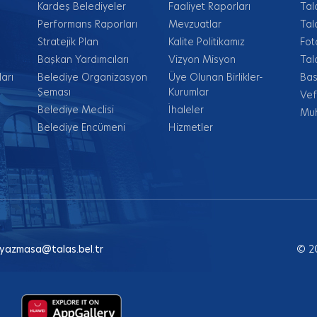
Kardeş Belediyeler
Faaliyet Raporları
Tal
Performans Raporları
Mevzuatlar
Tal
Stratejik Plan
Kalite Politikamız
Fot
Başkan Yardımcıları
Vizyon Misyon
Tal
arı
Belediye Organizasyon
Üye Olunan Birlikler-
Bas
Şeması
Kurumlar
Vef
Belediye Meclisi
İhaleler
Muh
Belediye Encümeni
Hizmetler
yazmasa@talas.bel.tr
© 2