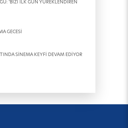
ÖVGÜ: 'BİZİ İLK GÜN YÜREKLENDİREN
EMA GECESİ
AR ALTINDA SİNEMA KEYFİ DEVAM EDİYOR