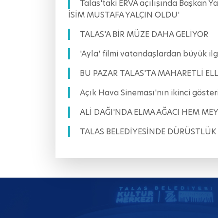
Talas'taki ERVA açılışında Başkan 
İSİM MUSTAFA YALÇIN OLDU'
TALAS'A BİR MÜZE DAHA GELİYOR
'Ayla' filmi vatandaşlardan büyük
BU PAZAR TALAS'TA MAHARETLİ ELL
Açık Hava Sineması'nın ikinci göst
ALİ DAĞI'NDA ELMA AĞACI HEM ME
TALAS BELEDİYESİNDE DÜRÜSTLÜK