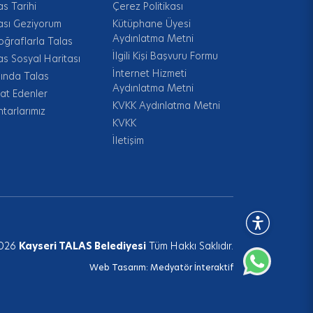
as Tarihi
Çerez Politikası
ası Geziyorum
Kütüphane Üyesi
Aydınlatma Metni
oğraflarla Talas
İlgili Kişi Başvuru Formu
as Sosyal Haritası
İnternet Hizmeti
ında Talas
Aydınlatma Metni
at Edenler
KVKK Aydınlatma Metni
tarlarımız
KVKK
İletişim
026
Kayseri TALAS Belediyesi
Tüm Hakkı Saklıdır.
Web Tasarım:
Medyatör İnteraktif