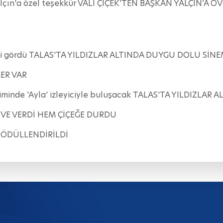
Yalçın'a özel teşekkür VALİ ÇİÇEK’TEN BAŞKAN YALÇIN’A 
 ilgi gördü TALAS'TA YILDIZLAR ALTINDA DUYGU DOLU SİN
ER VAR
eriminde 'Ayla' izleyiciyle buluşacak TALAS'TA YILDIZL
YVE VERDİ HEM ÇİÇEĞE DURDU
 ÖDÜLLENDİRİLDİ