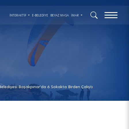
x
İNTERAKTIF
E-BELEDİYE
BEYAZ MASA
İMAR
Belediyesi Başakpınar’da 6 Sokakta Birden Çalıştı