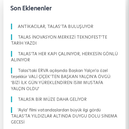
Son Eklenenler
ANTİKACILAR, TALAS’TA BULUŞUYOR
TALAS İNOVASYON MERKEZİ TEKNOFEST'TE
TARİH YAZDI
TALAS'TA HER KAPI ÇALINIYOR, HERKESİN GÖNLÜ
ALINIYOR
Talas'taki ERVA açılışında Başkan Yalçın'a özel
teşekkür VALİ ÇİÇEK’TEN BAŞKAN YALÇIN’A ÖVGÜ:
'BİZİ İLK GÜN YÜREKLENDİREN İSİM MUSTAFA
YALÇIN OLDU'
TALAS'A BİR MÜZE DAHA GELİYOR
'Ayla' filmi vatandaşlardan büyük ilgi gördü
TALAS'TA YILDIZLAR ALTINDA DUYGU DOLU SİNEMA
GECESİ