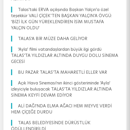
Talas'taki ERVA açılışında Başkan Yalçın'a özel
teşekkür VALİ ÇİÇEK’TEN BAŞKAN YALÇIN’A ÖVGÜ:
'BİZİ İLK GÜN YÜREKLENDİREN İSİM MUSTAFA
YALÇIN OLDU'
TALAS'A BİR MÜZE DAHA GELİYOR
'Ayla' filmi vatandaşlardan büyük ilgi gördü
TALAS'TA YILDIZLAR ALTINDA DUYGU DOLU SİNEMA
GECESİ
BU PAZAR TALAS'TA MAHARETLİ ELLER VAR
Açık Hava Sineması'nın ikinci gösteriminde 'Ayla'
izleyiciyle buluşacak TALAS'TA YILDIZLAR ALTINDA
SİNEMA KEYFİ DEVAM EDİYOR
ALİ DAĞI'NDA ELMA AĞACI HEM MEYVE VERDİ
HEM ÇİÇEĞE DURDU
TALAS BELEDİYESİNDE DÜRÜSTLÜK
ÖDÜLLENDİRİLDİ