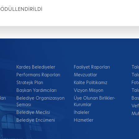
 ÖDÜLLENDİRİLDİ
Kardeş Belediyeler
Faaliyet Raporları
Tal
Performans Raporları
Mevzuatlar
Tal
Stratejik Plan
Kalite Politikamız
Fot
Başkan Yardımcıları
Vizyon Misyon
Tal
arı
Belediye Organizasyon
Üye Olunan Birlikler-
Bas
Şeması
Kurumlar
Vef
Belediye Meclisi
İhaleler
Muh
Belediye Encümeni
Hizmetler