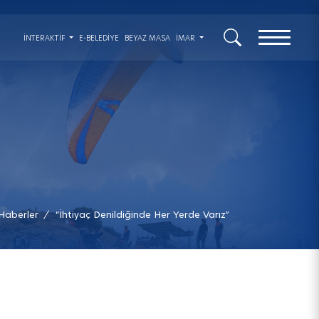
x
İNTERAKTIF
E-BELEDİYE
BEYAZ MASA
İMAR
Haberler
“İhtiyaç Denildiğinde Her Yerde Varız”
/