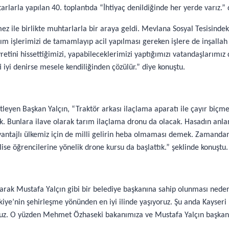
rlarla yapılan 40. toplantıda “İhtiyaç denildiğinde her yerde varız.” 
 ile birlikte muhtarlarla bir araya geldi. Mevlana Sosyal Tesisindek
rım işlerimizi de tamamlayıp acil yapılması gereken işlere de inşallah
retini hissettiğimizi, yapabileceklerimizi yaptığımızı vatandaşlarımı
i iyi denirse mesele kendiliğinden çözülür.” diye konuştu.
tleyen Başkan Yalçın, “Traktör arkası ilaçlama aparatı ile çayır biç
. Bunlara ilave olarak tarım ilaçlama dronu da olacak. Hasadın anlam
vantajlı ülkemiz için de milli gelirin heba olmaması demek. Zamandan
lise öğrencilerine yönelik drone kursu da başlattık.” şeklinde konuştu.
ak Mustafa Yalçın gibi bir belediye başkanına sahip olunması nedeniyl
rkiye’nin şehirleşme yönünden en iyi ilinde yaşıyoruz. Şu anda Kayseri
uyuz. O yüzden Mehmet Özhaseki bakanımıza ve Mustafa Yalçın başkan