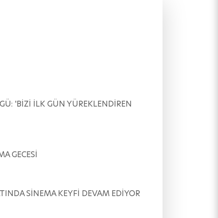
ÖVGÜ: 'BİZİ İLK GÜN YÜREKLENDİREN
EMA GECESİ
AR ALTINDA SİNEMA KEYFİ DEVAM EDİYOR