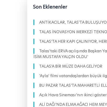
Son Eklenenler
ANTİKACILAR, TALAS’TA BULUŞUYO
TALAS İNOVASYON MERKEZİ TEKNOF
TALAS'TA HER KAPI ÇALINIYOR, HE
Talas'taki ERVA açılışında Başkan 
İSİM MUSTAFA YALÇIN OLDU'
TALAS'A BİR MÜZE DAHA GELİYOR
'Ayla' filmi vatandaşlardan büyük
BU PAZAR TALAS'TA MAHARETLİ ELL
Açık Hava Sineması'nın ikinci göst
ALİ DAĞI'NDA ELMA AĞACI HEM ME