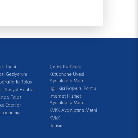
as Tarihi
Çerez Politikası
ası Geziyorum
Kütüphane Üyesi
Aydınlatma Metni
oğraflarla Talas
İlgili Kişi Başvuru Formu
as Sosyal Haritası
İnternet Hizmeti
ında Talas
Aydınlatma Metni
at Edenler
KVKK Aydınlatma Metni
tarlarımız
KVKK
İletişim