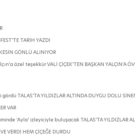
R
EST'TE TARİH YAZDI
RKESİN GÖNLÜ ALINIYOR
Yalçın'a özel teşekkür VALİ ÇİÇEK’TEN BAŞKAN YALÇIN’A 
 ilgi gördü TALAS'TA YILDIZLAR ALTINDA DUYGU DOLU SİN
ER VAR
eriminde 'Ayla' izleyiciyle buluşacak TALAS'TA YILDIZL
YVE VERDİ HEM ÇİÇEĞE DURDU