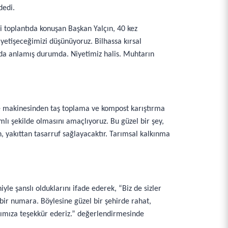
dedi.
i toplantıda konuşan Başkan Yalçın, 40 kez
 yetişeceğimizi düşünüyoruz. Bilhassa kırsal
z da anlamış durumda. Niyetimiz halis. Muhtarın
me makinesinden taş toplama ve kompost karıştırma
lı şekilde olmasını amaçlıyoruz. Bu güzel bir şey,
, yakıttan tasarruf sağlayacaktır. Tarımsal kalkınma
e şanslı olduklarını ifade ederek, “Biz de sizler
 bir numara. Böylesine güzel bir şehirde rahat,
ımıza teşekkür ederiz.” değerlendirmesinde