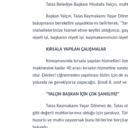
Talas Belediye Başkanı Mustafa Yalçın, muhta
Başkan Yalçın, Talas Kaymakamı Yaşar Dönmez
buluşmanın bereketini yaşadıklarını belirterek, “Ya
mahallelerimize hizmet etme keyfini aldığımızı, gay
niyeti iyi, başkanın niyeti iyi, kaymakamımızın niyet
KIRSALA YAPILAN ÇALIŞMALAR
Konuşmasında kırsala yapılan hizmetleri öze
makinesine kadar 40 aracı kırsalın hizmetine sunduk
olur. Ekinleri çiğnemeden yapılması bizim için de a
yolunda ne gerekiyorsa yapacağız. Şimdi 8. sınıf ve 
“YALÇIN BAŞKAN İÇİN ÇOK ŞANSLIYIZ”
Talas Kaymakamı Yaşar Dönmez de, Talas olar
gibi değerli muhtarlarımız olduğu için şanslıyız. Tü
huzurlu ve mutlu yaşıyorsak bunu birilerine borçl
bulundu.