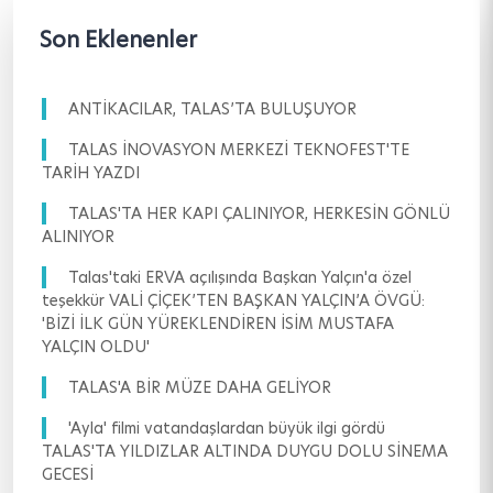
Son Eklenenler
ANTİKACILAR, TALAS’TA BULUŞUYOR
TALAS İNOVASYON MERKEZİ TEKNOFEST'TE
TARİH YAZDI
TALAS'TA HER KAPI ÇALINIYOR, HERKESİN GÖNLÜ
ALINIYOR
Talas'taki ERVA açılışında Başkan Yalçın'a özel
teşekkür VALİ ÇİÇEK’TEN BAŞKAN YALÇIN’A ÖVGÜ:
'BİZİ İLK GÜN YÜREKLENDİREN İSİM MUSTAFA
YALÇIN OLDU'
TALAS'A BİR MÜZE DAHA GELİYOR
'Ayla' filmi vatandaşlardan büyük ilgi gördü
TALAS'TA YILDIZLAR ALTINDA DUYGU DOLU SİNEMA
GECESİ