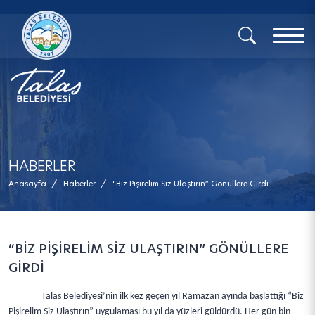
x
HABERLER
Anasayfa
/
Haberler
/
“Biz Pişirelim Siz Ulaştırın” Gönüllere Girdi
“BİZ PİŞİRELİM SİZ ULAŞTIRIN” GÖNÜLLERE
GİRDİ
Talas Belediyesi’nin ilk kez geçen yıl Ramazan ayında başlattığı “Biz
Pişirelim Siz Ulaştırın” uygulaması bu yıl da yüzleri güldürdü. Her gün bin