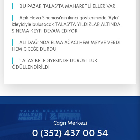
BU PAZAR TALAS'TA MAHARETLİ ELLER VAR
Açık Hava Sineması'nın ikinci gösteriminde 'Ayla'
izleyiciyle buluşacak TALAS'TA YILDIZLAR ALTINDA
SİNEMA KEYFİ DEVAM EDİYOR
ALİ DAĞI'NDA ELMA AĞACI HEM MEYVE VERDİ
HEM ÇİÇEĞE DURDU
TALAS BELEDİYESİNDE DÜRÜSTLÜK
ÖDÜLLENDİRİLDİ
Çağrı Merkezi
0 (352) 437 00 54