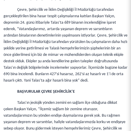
Çevre, Şehircilik ve İklim Değişikliği İl Müdürlüğü tarafından
gerçekleştirilen bina hasar tespit çalışmalarına katılan Başkan Yalçın,
depremin 24. günü itibariyle Talas’ta 689 binanın incelendiğine işaret
ederek, “Vatandaşlarımız, artarda yaşanan deprem ve sarsıntıların
ardından binalarının denetimlerinin yapılmasını istiyorlar. Çevre, Şehircilik ve
İklim Değişikliği İl Müdürlüğü tarafından yürütülen bu çalışmaların daha hızlı
şekilde yerine getirilmesi ve Talaslı hemşehrilerimizin şüphelerinin bir an
önce giderilmesi için biz de mimar ve mühendislerden oluşan teknik ekiple
destek olduk. Ekipler şu anda kendilerine gelen talepler doğrultusunda
Talas’ın değişik bölgelerinde incelemeler yapıyorlar. İlçemizde bugüne kadar
690 bina incelendi. Bunların 427’si hasarsız, 262’si az hasarlı ve 1’i de orta
hasarlı çıktı. Yani Talas’ta ağır hasarlı bina yok” dedi.
BAŞVURULAR ÇEVRE ŞEHİRCİLİK’E
Talas’ın jeolojik yönden zemini en sağlam ilçe olduğuna dikkat
çeken Başkan Yalçın, “İlçemiz sağlam bir zemine oturuyor,
vatandaşlarımızın bu yönden endişe duymalarına gerek yok. Bu rağmen
yaşanan deprem ve sarsıntılar, haliyle vatandaşlarımızda korku ve endişeye
sebep oluyor. Bunu gidermek isteyen hemşehrilerimiz Çevre, Şehircilik ve