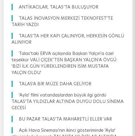
ANTİKACILAR, TALAS’TA BULUŞUYOR
TALAS İNOVASYON MERKEZİ TEKNOFEST'TE
TARİH YAZDI
TALAS'TA HER KAPI ÇALINIYOR, HERKESİN GÖNLÜ
ALINIYOR
Talas'taki ERVA açılışında Başkan Yalçın'a özel
teşekkür VALİ ÇİÇEK’TEN BAŞKAN YALÇIN’A ÖVGÜ:
'BİZİ İLK GÜN YÜREKLENDİREN İSİM MUSTAFA
YALÇIN OLDU'
TALAS'A BİR MÜZE DAHA GELİYOR
'Ayla' filmi vatandaşlardan büyük ilgi gördü
TALAS'TA YILDIZLAR ALTINDA DUYGU DOLU SİNEMA
GECESİ
BU PAZAR TALAS'TA MAHARETLİ ELLER VAR
Açık Hava Sineması'nın ikinci gösteriminde 'Ayla'