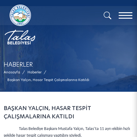
x
HABERLER
Anasayfa
/
Haberler
/
Başkan Yalçın, Hasar Tespit Çalışmalarına Katıldı
BAŞKAN YALÇIN, HASAR TESPİT
ÇALIŞMALARINA KATILDI
Talas Belediye Başkanı Mustafa Yalçın, Talas’ta 11 ayrı ekibin hızlı
şekilde hasar tespit çalışması yaptığını söyledi.