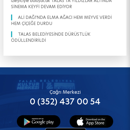
izleyiciyle buluşacak TALAS'TA YILDIZLAR ALTINDA
SİNEMA KEYFİ DEVAM EDİYOR
ALİ DAĞI'NDA ELMA AĞACI HEM MEYVE VERDİ
HEM ÇİÇEĞE DURDU
TALAS BELEDİYESİNDE DÜRÜSTLÜK
ÖDÜLLENDİRİLDİ
Çağrı Merkezi
0 (352) 437 00 54