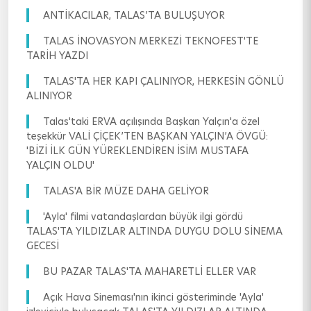
ANTİKACILAR, TALAS’TA BULUŞUYOR
TALAS İNOVASYON MERKEZİ TEKNOFEST'TE
TARİH YAZDI
TALAS'TA HER KAPI ÇALINIYOR, HERKESİN GÖNLÜ
ALINIYOR
Talas'taki ERVA açılışında Başkan Yalçın'a özel
teşekkür VALİ ÇİÇEK’TEN BAŞKAN YALÇIN’A ÖVGÜ:
'BİZİ İLK GÜN YÜREKLENDİREN İSİM MUSTAFA
YALÇIN OLDU'
TALAS'A BİR MÜZE DAHA GELİYOR
'Ayla' filmi vatandaşlardan büyük ilgi gördü
TALAS'TA YILDIZLAR ALTINDA DUYGU DOLU SİNEMA
GECESİ
BU PAZAR TALAS'TA MAHARETLİ ELLER VAR
Açık Hava Sineması'nın ikinci gösteriminde 'Ayla'