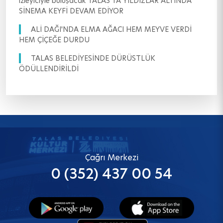
izleyiciyle buluşacak TALAS'TA YILDIZLAR ALTINDA
SİNEMA KEYFİ DEVAM EDİYOR
ALİ DAĞI'NDA ELMA AĞACI HEM MEYVE VERDİ
HEM ÇİÇEĞE DURDU
TALAS BELEDİYESİNDE DÜRÜSTLÜK
ÖDÜLLENDİRİLDİ
Çağrı Merkezi
0 (352) 437 00 54