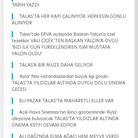
TARİH YAZDI
TALAS'TA HER KAPI ÇALINIYOR, HERKESİN GÖNLÜ
ALINIYOR
Talas'taki ERVA açılışında Başkan Yalçın'a özel
teşekkür VALİ ÇİÇEK’TEN BAŞKAN YALÇIN’A ÖVGÜ:
'BİZİ İLK GÜN YÜREKLENDİREN İSİM MUSTAFA
YALÇIN OLDU'
TALAS'A BİR MÜZE DAHA GELİYOR
'Ayla' filmi vatandaşlardan büyük ilgi gördü
TALAS'TA YILDIZLAR ALTINDA DUYGU DOLU SİNEMA
GECESİ
BU PAZAR TALAS'TA MAHARETLİ ELLER VAR
Açık Hava Sineması'nın ikinci gösteriminde 'Ayla'
izleyiciyle buluşacak TALAS'TA YILDIZLAR ALTINDA
SİNEMA KEYFİ DEVAM EDİYOR
ALİ DAĞI'NDA ELMA AĞACI HEM MEYVE VERDİ