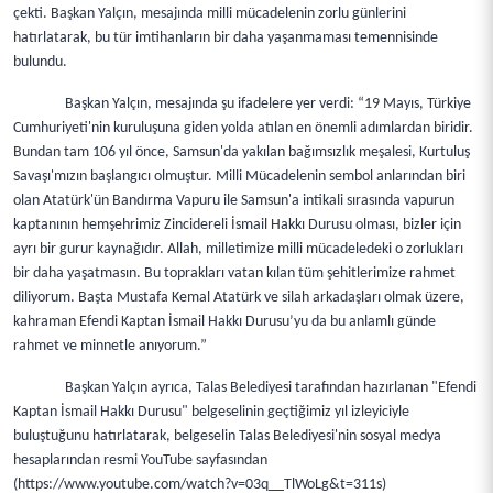
çekti. Başkan Yalçın, mesajında milli mücadelenin zorlu günlerini
hatırlatarak, bu tür imtihanların bir daha yaşanmaması temennisinde
bulundu.
Başkan Yalçın, mesajında şu ifadelere yer verdi: “19 Mayıs, Türkiye
Cumhuriyeti'nin kuruluşuna giden yolda atılan en önemli adımlardan biridir.
Bundan tam 106 yıl önce, Samsun'da yakılan bağımsızlık meşalesi, Kurtuluş
Savaşı'mızın başlangıcı olmuştur. Milli Mücadelenin sembol anlarından biri
olan Atatürk'ün Bandırma Vapuru ile Samsun'a intikali sırasında vapurun
kaptanının hemşehrimiz Zincidereli İsmail Hakkı Durusu olması, bizler için
ayrı bir gurur kaynağıdır. Allah, milletimize milli mücadeledeki o zorlukları
bir daha yaşatmasın. Bu toprakları vatan kılan tüm şehitlerimize rahmet
diliyorum. Başta Mustafa Kemal Atatürk ve silah arkadaşları olmak üzere,
kahraman Efendi Kaptan İsmail Hakkı Durusu’yu da bu anlamlı günde
rahmet ve minnetle anıyorum.”
Başkan Yalçın ayrıca, Talas Belediyesi tarafından hazırlanan "Efendi
Kaptan İsmail Hakkı Durusu" belgeselinin geçtiğimiz yıl izleyiciyle
buluştuğunu hatırlatarak, belgeselin Talas Belediyesi'nin sosyal medya
hesaplarından resmi YouTube sayfasından
(https://www.youtube.com/watch?v=03q__TlWoLg&t=311s)